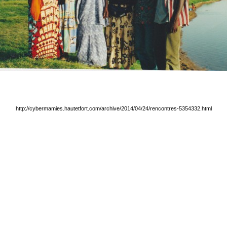
http://cybermamies.hautetfort.com/archive/2014/04/24/rencontres-5354332.html