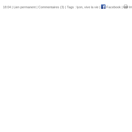
18:04 |
Lien permanent
|
Commentaires (3)
| Tags :
lyon
,
vive la vie
|
Facebook
|
Im