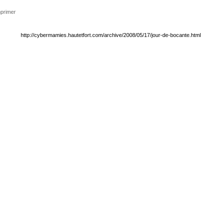
primer
http://cybermamies.hautetfort.com/archive/2008/05/17/jour-de-bocante.html