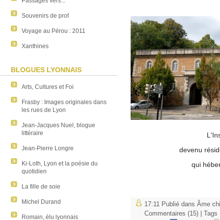
Passages vers...
Souvenirs de prof
Voyage au Pérou : 2011
Xanthines
BLOGUES LYONNAIS
Arts, Cultures et Foi
Frasby : Images originales dans
les rues de Lyon
Jean-Jacques Nuel, blogue
littéraire
L'In
Jean-Pierre Longre
devenu réside
Ki-Loth, Lyon et la poésie du
qui hébe
quotidien
La fille de soie
Michel Durand
17:11 Publié dans
Âme chi
Commentaires (15)
| Tags
Romain, élu lyonnais