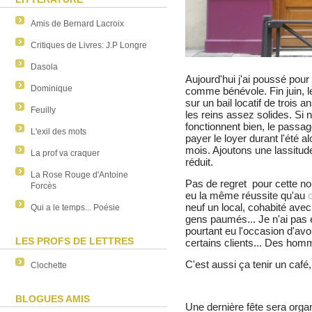
Amis de Bernard Lacroix
Critiques de Livres: J.P Longre
Dasola
Aujourd'hui j'ai poussé pour 
Dominique
comme bénévole. Fin juin, le b
sur un bail locatif de trois 
Feuilly
les reins assez solides. Si 
fonctionnent bien, le passage
L'exil des mots
payer le loyer durant l'été a
mois. Ajoutons une lassitud
La prof va craquer
réduit.
La Rose Rouge d'Antoine
Pas de regret pour cette no
Forcès
eu la même réussite qu'au
neuf un local, cohabité ave
Qui a le temps... Poésie
gens paumés... Je n'ai pas 
pourtant eu l'occasion d'avo
LES PROFS DE LETTRES
certains clients... Des hom
C'est aussi ça tenir un caf
Clochette
BLOGUES AMIS
Une dernière fête sera org