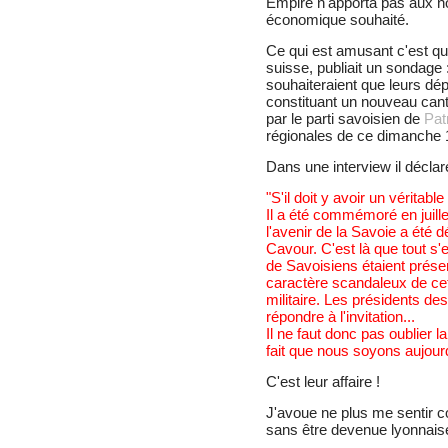
Empire n'apporta pas aux n
économique souhaité.
Ce qui est amusant c'est que
suisse, publiait un sondag
souhaiteraient que leurs dé
constituant un nouveau cant
par le parti savoisien de
Pat
régionales de ce dimanche 
Dans une interview il déclar
"S'il doit y avoir un véritab
Il a été commémoré en juil
l'avenir de la Savoie a été d
Cavour. C'est là que tout s'
de Savoisiens étaient prése
caractère scandaleux de cet
militaire. Les présidents d
répondre à l'invitation...
Il ne faut donc pas oublier 
fait que nous soyons aujourd
C'est leur affaire !
J'avoue ne plus me sentir c
sans être devenue lyonnaise 