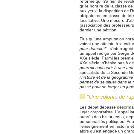
réforme qui n’a rien de révo
grille horaire de la classe 
aux yeux: la disparition de l
obligatoires en classe de term
facultative. Une mesure d’a
(association des professeurs 
dernier une pétition.
Plus qu’une amputation horai
voient une atteinte à la cultu
pour demain
?", s’interrogent
un appel rédigé par Serge Ber
XXe siècle. Parmi les premier
XXe siècle, n’hésite pas à d
pourrait concourir à une am
spécialiste de la Seconde Gu
l’histoire et de la géographie 
permet de se situer dans le 
passé pour se forger un jug
"
Une volonté de rup
Les débat dépasse désormai
juger corporatiste. L’appel l
auprès des historiens a, depu
personnalités politiques. Pou
l’enseignement en histoire e
alors qu’est engagé un grand 