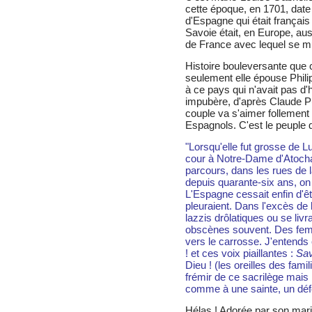
cette époque, en 1701, date à
d'Espagne qui était français 
Savoie était, en Europe, au
de France avec lequel se mult
Histoire bouleversante que c
seulement elle épouse Phili
à ce pays qui n'avait pas d'hé
impubère, d'après Claude P
couple va s'aimer follement
Espagnols. C'est le peuple q
"Lorsqu'elle fut grosse de Lu
cour à Notre-Dame d'Atocha
parcours, dans les rues de l
depuis quarante-six ans, on
L'Espagne cessait enfin d'
pleuraient. Dans l'excès de l
lazzis drôlatiques ou se liv
obscènes souvent. Des femme
vers le carrosse. J'entends
! et ces voix piaillantes :
Sav
Dieu ! (les oreilles des famil
frémir de ce sacrilège mais 
comme à une sainte, un déf
Hélas ! Adorée par son mari