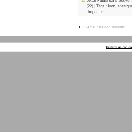
09:18 Publié dans
Souveni
(22)
| Tags :
lyon
,
enseign
Imprimer
1
2
3
4
5
6
7
8
Page suivante
Déclarer un contenu 