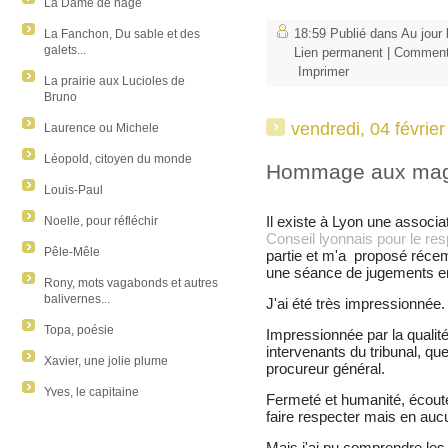
La Dame de nage
La Fanchon, Du sable et des
18:59 Publié dans
Au jour 
galets...
Lien permanent
|
Commenta
Imprimer
La prairie aux Lucioles de
Bruno
vendredi, 04 févrie
Laurence ou Michele
Léopold, citoyen du monde
Hommage aux magi
Louis-Paul
Il existe à Lyon une associa
Noelle, pour réfléchir
Conseil lyonnais pour le res
Pêle-Mêle
partie et m'a proposé réce
une séance de jugements e
Rony, mots vagabonds et autres
balivernes...
J'ai été très impressionnée.
Topa, poésie
Impressionnée par la qualité
intervenants du tribunal, que
Xavier, une jolie plume
procureur général.
Yves, le capitaine
Fermeté et humanité, écoute e
faire respecter mais en auc
Mais j'ai pu comprendre le