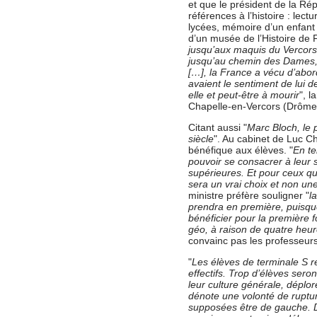
et que le président de la Rép
références à l’histoire : lec
lycées, mémoire d’un enfant 
d’un musée de l’Histoire de
jusqu’aux maquis du Vercors
jusqu’au chemin des Dames, d
[…], la France a vécu d’abord
avaient le sentiment de lui de
elle et peut-être à mourir
", l
Chapelle-en-Vercors (Drôme
Citant aussi "
Marc Bloch, le 
siècle
". Au cabinet de Luc C
bénéfique aux élèves. "
En te
pouvoir se consacrer à leur 
supérieures. Et pour ceux qui
sera un vrai choix et non u
ministre préfère souligner "
l
prendra en première, puisque
bénéficier pour la première 
géo, à raison de quatre heu
convainc pas les professeurs
"
Les élèves de terminale S r
effectifs. Trop d’élèves ser
leur culture générale, déplo
dénote une volonté de ruptu
supposées être de gauche. Dan