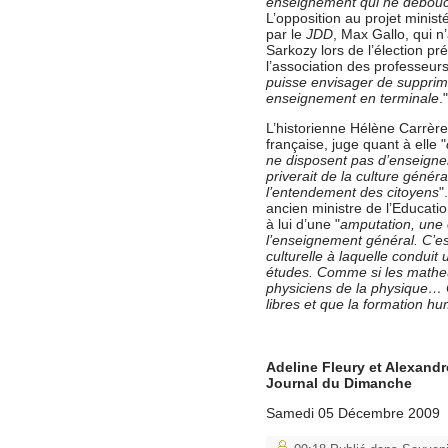
enseignement qui ne débouch
L’opposition au projet ministé
par le
JDD
, Max Gallo, qui n
Sarkozy lors de l’élection pr
l’association des professeurs 
puisse envisager de supprime
enseignement en terminale
."
L’historienne Hélène Carrèr
française, juge quant à elle "
ne disposent pas d’enseignem
priverait de la culture génér
l’entendement des citoyens
"
ancien ministre de l’Educatio
à lui d’une "
amputation, une o
l’enseignement général. C’es
culturelle à laquelle conduit
études. Comme si les matheu
physiciens de la physique… O
libres et que la formation h
Adeline Fleury et Alexandr
Journal du Dimanche
Samedi 05 Décembre 2009