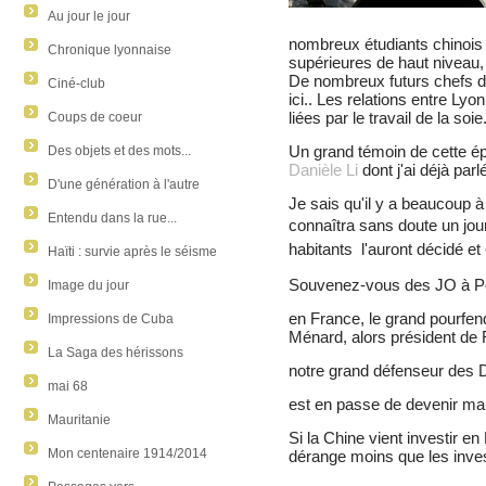
Au jour le jour
nombreux étudiants chinois
Chronique lyonnaise
supérieures de haut niveau, 
De nombreux futurs chefs de
Ciné-club
ici.. Les relations entre Lyo
liées par le travail de la soie
Coups de coeur
Un grand témoin de cette ép
Des objets et des mots...
Danièle Li
dont j'ai déjà parl
D'une génération à l'autre
Je sais qu'il y a beaucoup à
Entendu dans la rue...
connaîtra sans doute un jou
habitants l'auront décidé et
Haïti : survie après le séisme
Souvenez-vous des JO à P
Image du jour
en France, le grand pourfend
Impressions de Cuba
Ménard, alors président de 
La Saga des hérissons
notre grand défenseur des 
mai 68
est en passe de devenir mair
Mauritanie
Si la Chine vient investir en
Mon centenaire 1914/2014
dérange moins que les inve