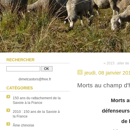
RECHERCHER
« 2015 : aller de 
jeudi, 08 janvier 20
dimetcastors@free.fr
Morts au champ d'
CATÉGORIES
150 ans du rattachement de la
Morts 
Savoie à la France
défenseurs 
2010 : 150 ans de la Savoie à
la France
de 
Âme chinoise