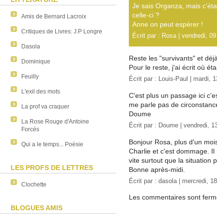
Je sais Organza, mais c'éta
celle-ci ?
Amis de Bernard Lacroix
Anne on peut espérer !
Critiques de Livres: J.P Longre
Écrit par :
Rosa
| vendredi, 09
Dasola
Reste les "survivants" et déj
Dominique
Pour le reste, j'ai écrit où é
Feuilly
Écrit par :
Louis-Paul
| mardi, 1
L'exil des mots
C'est plus un passage ici c'es
me parle pas de circonstance
La prof va craquer
Doume
La Rose Rouge d'Antoine
Écrit par :
Doume
| vendredi, 13
Forcès
Bonjour Rosa, plus d'un moi
Qui a le temps... Poésie
Charlie et c'est dommage. Il
vite surtout que la situation 
LES PROFS DE LETTRES
Bonne après-midi.
Écrit par :
dasola
| mercredi, 18
Clochette
Les commentaires sont ferm
BLOGUES AMIS