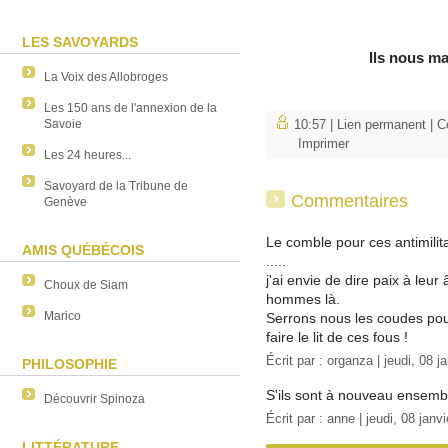
LES SAVOYARDS
Ils nous ma
La Voix des Allobroges
Les 150 ans de l'annexion de la
Savoie
10:57 |
Lien permanent
|
C
Imprimer
Les 24 heures...
Savoyard de la Tribune de
Commentaires
Genève
Le comble pour ces antimili
AMIS QUÉBÉCOIS
.....
j'ai envie de dire paix à leu
Choux de Siam
hommes là.
Marico
Serrons nous les coudes pou
faire le lit de ces fous !
Écrit par :
organza
| jeudi, 08 j
PHILOSOPHIE
S'ils sont à nouveau ensembl
Découvrir Spinoza
Écrit par : anne | jeudi, 08 janv
LITTÉRATURE