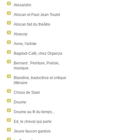
Alezandro
Aliscan et Paul-Jean Toulet
Aliscan fait du théâtre
Alsacop
Anne, l'artiste
Bagdad-Café, chez Organza
Bernard : Peinture, Poésie,
musique.
Blandine, traductrice et critique
littéraire
Choux de Siam
Doume
Doume au fil du temps...
Ed, le cheval qui parle
Jeune faucon gardois