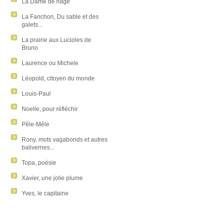
La Dame de nage
La Fanchon, Du sable et des
galets...
La prairie aux Lucioles de
Bruno
Laurence ou Michele
Léopold, citoyen du monde
Louis-Paul
Noelle, pour réfléchir
Pêle-Mêle
Rony, mots vagabonds et autres
balivernes...
Topa, poésie
Xavier, une jolie plume
Yves, le capitaine