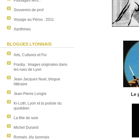
Passages vers...
Souvenirs de prof
Voyage au Pérou : 2011
Xanthines
BLOGUES LYONNAIS
Arts, Cultures et Foi
Frasby : Images originales dans
les rues de Lyon
Jean-Jacques Nuel, blogue
littéraire
Le 
Jean-Pierre Longre
Ki-Loth, Lyon et la poésie du
quotidien
La fille de soie
Michel Durand
Romain, élu lyonnais