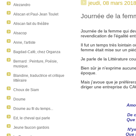
jeudi, 08 mars 201
Alezandro
Aliscan et Paul-Jean Toulet
Journée de la fem
Aliscan fait du théâtre
Journée de la femme qui dev
Alsacop
revendication de l'égalité 
Anne, l'artiste
Il fut un temps très lointain o
femme était mise sur un piéd
Bagdad-Café, chez Organza
Je parle de la Littérature c
Bernard : Peinture, Poésie,
musique.
Bien sûr je n'exprime aucune
époque.
Blandine, traductrice et critique
littéraire
Mais j'avoue que je préférer
diriger une entreprise du CA
Choux de Siam
Doume
Amou
Doume au fil du temps...
De c
Ed, le cheval qui parle
Que 
Jeune faucon gardois
N'y
Que 