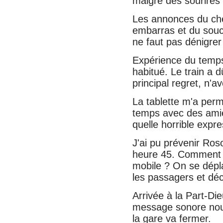
malgré des sourires
Les annonces du che
embarras et du souci
ne faut pas dénigre
Expérience du temps
habitué. Le train a d
principal regret, n'a
La tablette m'a perm
temps avec des amie
quelle horrible expre
J'ai pu prévenir Ros
heure 45. Comment f
mobile ? On se dépla
les passagers et déc
Arrivée à la Part-Di
message sonore nous
la gare va fermer.