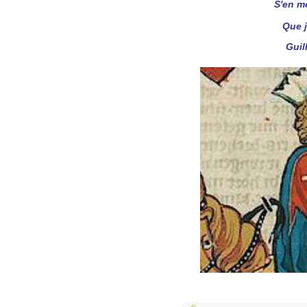
S'en m
Que j
Gui