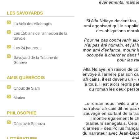
évènements, mais le
LES SAVOYARDS
Si Alfa Ndiaye devient fou,
La Voix des Allobroges
ami agonisant qui le suppliai
des obligations moral
Les 150 ans de l'annexion de la
Savoie
Pour ne pas contrevenir aux
n’ai pas été humain, et j’a
Les 24 heures...
mon ami d’enfance, mourir l
occupée à chercher dans l
Savoyard de la Tribune de
pour les r
Genève
Alfa Ndiaye, en raison de c
envoyé à l’arrière par son ca
AMIS QUÉBÉCOIS
africains, il est devenu un «
à tous. Il est alors repris pa
Choux de Siam
du roman les deux perso
Marico
Le roman nous invite à une 
narrateur africain dit ne pa
PHILOSOPHIE
sauvage en sortant de la tr
Il montre également le ch
tirailleurs sénégalais. Cel
Découvrir Spinoza
d’armes » des Poilus françai
du narrateur avec Jean-Bapt
éta
LITTÉRATURE