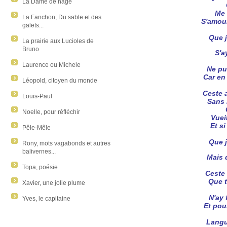
La Dame de nage
Me 
La Fanchon, Du sable et des
S'amour
galets...
Que j
La prairie aux Lucioles de
Bruno
S'a
Laurence ou Michele
Ne pu
Car en
Léopold, citoyen du monde
Ceste 
Louis-Paul
Sans 
Noelle, pour réfléchir
Vuei
Et s
Pêle-Mêle
Que j
Rony, mots vagabonds et autres
balivernes...
Mais 
Topa, poésie
Ceste
Que t
Xavier, une jolie plume
N'ay 
Yves, le capitaine
Et pou
Langu