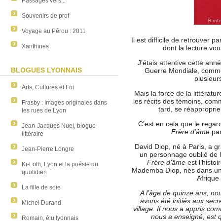
Passages vers...
Souvenirs de prof
Voyage au Pérou : 2011
Il est difficile de retrouver pa
Xanthines
dont la lecture v
J’étais attentive cette ann
BLOGUES LYONNAIS
Guerre Mondiale, commém
plusieur
Arts, Cultures et Foi
Mais la force de la littérat
les récits des témoins, comm
Frasby : Images originales dans
tard, se réapproprie
les rues de Lyon
C’est en cela que le rega
Jean-Jacques Nuel, blogue
Frère d’âme
par
littéraire
David Diop, né à Paris, a gr
Jean-Pierre Longre
un personnage oublié de la
Frère d’âme
est l’histo
Ki-Loth, Lyon et la poésie du
Mademba Diop, nés dans une 
quotidien
Afrique
La fille de soie
A l’âge de quinze ans, no
avons été initiés aux sec
Michel Durand
village. Il nous a appris co
nous a enseigné, est q
Romain, élu lyonnais