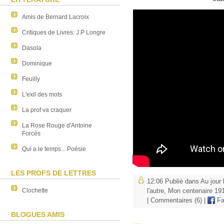
Amis de Bernard Lacroix
Critiques de Livres: J.P Longre
Dasola
Dominique
Feuilly
L'exil des mots
La prof va craquer
La Rose Rouge d'Antoine
Forcès
Qui a le temps... Poésie
LES PROFS DE LETTRES
12:06 Publié dans
Au jour 
Clochette
l'autre
,
Mon centenaire 19
|
Commentaires (6)
|
Fa
BLOGUES AMIS