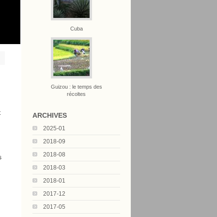
Cuba
Guizou : le temps des
récoltes
t
ARCHIVES
2025-01
2018-09
2018-08
s
2018-03
2018-01
2017-12
2017-05