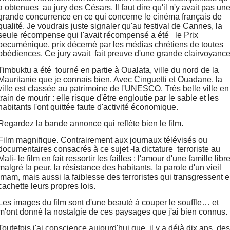
a obtenues au jury des Césars. Il faut dire qu'il n'y avait pas un
grande concurrence en ce qui concerne le cinéma français de
qualité. Je voudrais juste signaler qu'au festival de Cannes, la
seule récompense qui l'avait récompensé a été le Prix
oecuménique, prix décerné par les médias chrétiens de toutes
obédiences. Ce jury avait fait preuve d'une grande clairvoyance
Timbuktu a été tourné en partie à Oualata, ville du nord de la
Mauritanie que je connais bien. Avec Cinguetti et Ouadane, la
ville est classée au patrimoine de l'UNESCO. Très belle ville en
train de mourir : elle risque d'être engloutie par le sable et les
habitants l'ont quittée faute d'activité économique.
Regardez la bande annonce qui reflète bien le film.
Film magnifique. Contrairement aux journaux télévisés ou
documentaires consacrés à ce sujet -la dictature terroriste au
Mali- le film en fait ressortir les failles : l'amour d'une famille libr
malgré la peur, la résistance des habitants, la parole d'un vieil
imam, mais aussi la faiblesse des terroristes qui transgressent 
cachette leurs propres lois.
Les images du film sont d'une beauté à couper le souffle… et
m'ont donné la nostalgie de ces paysages que j'ai bien connus.
Toutefois j'ai conscience aujourd'hui que, il y a déjà dix ans, des