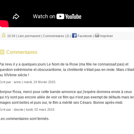
10:34 |
Lien permanent
|
Commentaires (2)
|
Facebook
|
Imprimer
Commentaires
J'ai revu il y a quelques jours Le Nom de la Rose (ma fille ne connaissait pas) et
question extrémisme et obscurantisme, la chrétienté n'était pas en reste. Mais c'étai
au XIVème siècle !
Écrit par : anne | mardi, 24 février 2015
Bonjour Rosa, merci pour cette bande-annonce qui j'espère donnera envie à ceux
qui n'y sont pas encore allée de voir ce film qui n'est pas exempt de défauts mais le
images sont belles et puis oui, le film a mérité ses Césars. Bonne après-midi.
Écrit par :
dasola
| lundi, 02 mars 2015
Les commentaires sont fermés.