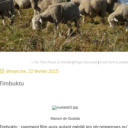
« De Tino Rossi à Violetta
|
Page d'accueil
|
Il est mort le poèt
dimanche, 22 février 2015
Timbuktu
Maison de Oualata
Timbuktu : rarement film aura autant mérité les récompenses qu'i