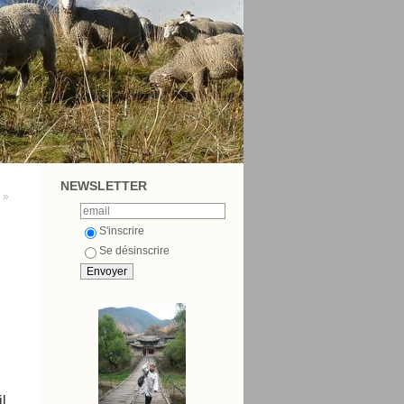
NEWSLETTER
e »
S'inscrire
Se désinscrire
l