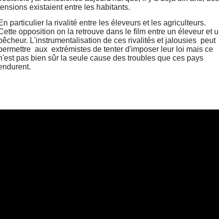
tensions existaient entre les habitants.
En particulier la rivalité entre les éleveurs et les agriculteurs.
Cette opposition on la retrouve dans le film entre un éleveur et 
pêcheur. L'instrumentalisation de ces rivalités et jalousies peut
permettre aux extrémistes de tenter d'imposer leur loi mais ce
n'est pas bien sûr la seule cause des troubles que ces pays
endurent.