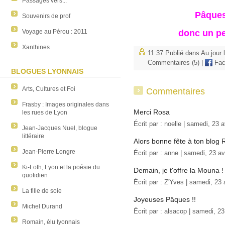
Passages vers...
Pâques
Souvenirs de prof
donc un pe
Voyage au Pérou : 2011
Xanthines
11:37 Publié dans
Au jour l
Commentaires (5)
|
Fac
BLOGUES LYONNAIS
Arts, Cultures et Foi
Commentaires
Frasby : Images originales dans
Merci Rosa
les rues de Lyon
Écrit par :
noelle
| samedi, 23 a
Jean-Jacques Nuel, blogue
littéraire
Alors bonne fête à ton blog 
Jean-Pierre Longre
Écrit par : anne | samedi, 23 av
Ki-Loth, Lyon et la poésie du
Demain, je t'offre la Mouna !
quotidien
Écrit par :
Z'Yves
| samedi, 23 a
La fille de soie
Joyeuses Pâques !!
Michel Durand
Écrit par :
alsacop
| samedi, 23 
Romain, élu lyonnais