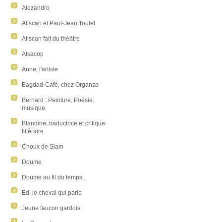
Alezandro
Aliscan et Paul-Jean Toulet
Aliscan fait du théâtre
Alsacop
Anne, l'artiste
Bagdad-Café, chez Organza
Bernard : Peinture, Poésie,
musique.
Blandine, traductrice et critique
littéraire
Choux de Siam
Doume
Doume au fil du temps...
Ed, le cheval qui parle
Jeune faucon gardois