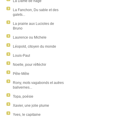
La Dame de nage
La Fanchon, Du sable et des
galets...
La prairie aux Lucioles de
Bruno
Laurence ou Michele
Léopold, citoyen du monde
Louis-Paul
Noelle, pour réfléchir
Pêle-Mêle
Rony, mots vagabonds et autres
balivernes...
Topa, poésie
Xavier, une jolie plume
Yves, le capitaine