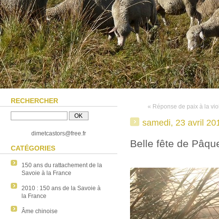
RECHERCHER
« Réponse de paix à la vio
samedi, 23 avril 20
dimetcastors@free.fr
Belle fête de Pâqu
CATÉGORIES
150 ans du rattachement de la
Savoie à la France
2010 : 150 ans de la Savoie à
la France
Âme chinoise