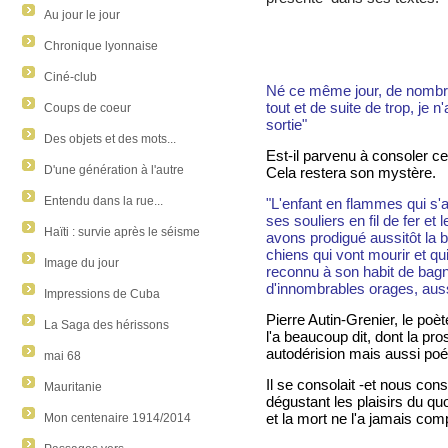
Au jour le jour
Chronique lyonnaise
Ciné-club
Né ce même jour, de nombr
tout et de suite de trop, je 
Coups de coeur
sortie"
Des objets et des mots...
Est-il parvenu à consoler cet
D'une génération à l'autre
Cela restera son mystère.
Entendu dans la rue...
"L'enfant en flammes qui s'a
ses souliers en fil de fer et l
Haïti : survie après le séisme
avons prodigué aussitôt la bi
chiens qui vont mourir et q
Image du jour
reconnu à son habit de bag
d'innombrables orages, auss
Impressions de Cuba
Pierre Autin-Grenier, le poèt
La Saga des hérissons
l'a beaucoup dit, dont la pr
autodérision mais aussi poét
mai 68
Il se consolait -et nous cons
Mauritanie
dégustant les plaisirs du quo
et la mort ne l'a jamais co
Mon centenaire 1914/2014