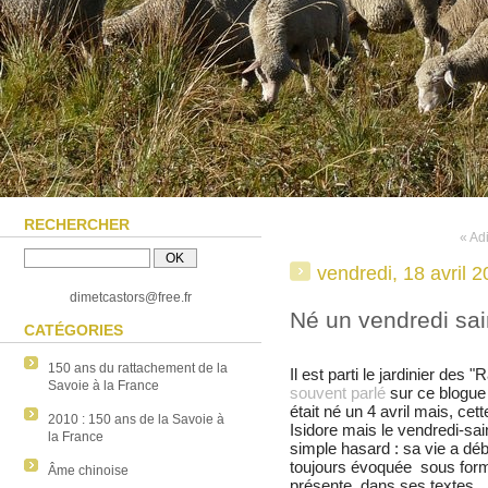
RECHERCHER
« Ad
vendredi, 18 avril 
dimetcastors@free.fr
Né un vendredi sai
CATÉGORIES
150 ans du rattachement de la
Il est parti le jardinier des 
Savoie à la France
souvent parlé
sur ce blogue 
était né un 4 avril mais, cett
2010 : 150 ans de la Savoie à
Isidore mais le vendredi-sai
la France
simple hasard : sa vie a déb
toujours évoquée sous forme
Âme chinoise
présente dans ses textes.