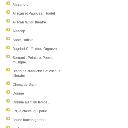
Alezandro
Aliscan et Paul-Jean Toulet
Aliscan fait du théâtre
Alsacop
Anne, l'artiste
Bagdad-Café, chez Organza
Bernard : Peinture, Poésie,
musique.
Blandine, traductrice et critique
littéraire
Choux de Siam
Doume
Doume au fil du temps...
Ed, le cheval qui parle
Jeune faucon gardois