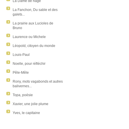
La Dame de nage
La Fanchon, Du sable et des
galets...
La prairie aux Lucioles de
Bruno
Laurence ou Michele
Léopold, citoyen du monde
Louis-Paul
Noelle, pour réfléchir
Pêle-Mêle
Rony, mots vagabonds et autres
balivernes...
Topa, poésie
Xavier, une jolie plume
Yves, le capitaine