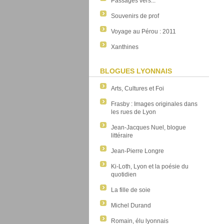
Passages vers...
Souvenirs de prof
Voyage au Pérou : 2011
Xanthines
BLOGUES LYONNAIS
Arts, Cultures et Foi
Frasby : Images originales dans
les rues de Lyon
Jean-Jacques Nuel, blogue
littéraire
Jean-Pierre Longre
Ki-Loth, Lyon et la poésie du
quotidien
La fille de soie
Michel Durand
Romain, élu lyonnais