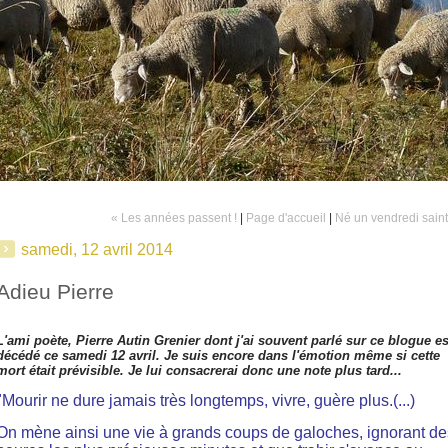
« Les années passent !
|
Page d'accueil
|
Né un vendredi saint
samedi, 12 avril 2014
Adieu Pierre
L'ami poète, Pierre Autin Grenier dont j'ai souvent parlé sur ce blogue es
décédé ce samedi 12 avril. Je suis encore dans l'émotion même si cette
mort était prévisible. Je lui consacrerai donc une note plus tard...
"Mourir ne dure jamais très longtemps, vivre, guère plus.(...)
On mène ainsi une vie à grands coups de galoches, ignorant de