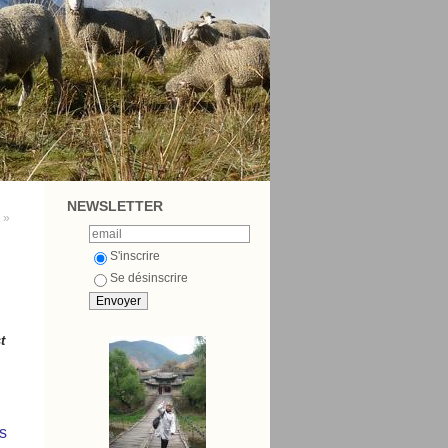
NEWSLETTER
 »
S'inscrire
Se désinscrire
t
s