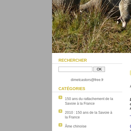
RECHERCHER
dimetcastors@free.fr
CATÉGORIES
150 ans du rattachement de la
Savoie à la France
2010 : 150 ans de la Savoie à
la France
Âme chinoise