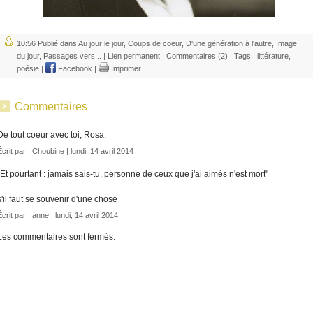
10:56 Publié dans
Au jour le jour
,
Coups de coeur
,
D'une génération à l'autre
,
Image
du jour
,
Passages vers...
|
Lien permanent
|
Commentaires (2)
| Tags :
littérature
,
poésie
|
Facebook
|
Imprimer
Commentaires
De tout coeur avec toi, Rosa.
Écrit par :
Choubine
| lundi, 14 avril 2014
"Et pourtant : jamais sais-tu, personne de ceux que j'ai aimés n'est mort"
s'il faut se souvenir d'une chose
Écrit par : anne | lundi, 14 avril 2014
Les commentaires sont fermés.