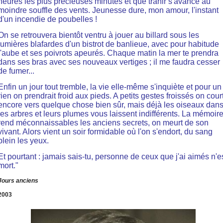
heures les plus précieuses minutes et que trahir s'avance au
moindre souffle des vents. Jeunesse dure, mon amour, l'instant
d'un incendie de poubelles !
On se retrouvera bientôt ventru à jouer au billard sous les
lumières blafardes d'un bistrot de banlieue, avec pour habitude
l'aube et ses poivrots apeurés. Chaque matin la mer te prendra
dans ses bras avec ses nouveaux vertiges ; il me faudra cesser
de fumer...
Enfin un jour tout tremble, la vie elle-même s'inquiète et pour un
rien on prendrait froid aux pieds. A petits gestes froissés on cour
encore vers quelque chose bien sûr, mais déjà les oiseaux dan
les arbres et leurs plumes vous laissent indifférents. La mémoir
rend méconnaissables les anciens secrets, on meurt de son
vivant. Alors vient un soir formidable où l'on s'endort, du sang
plein les yeux.
Et pourtant : jamais sais-tu, personne de ceux que j'ai aimés n'e
mort."
Jours anciens
2003