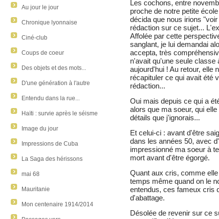
Les cochons, entre novembre
Au jour le jour
proche de notre petite école
décida que nous irions "voir
Chronique lyonnaise
rédaction sur ce sujet... L'
Affolée par cette perspecti
Ciné-club
sanglant, je lui demandai alo
accepta, très compréhensive.
Coups de coeur
n'avait qu'une seule classe
Des objets et des mots...
aujourd'hui ! Au retour, ell
récapituler ce qui avait été
D'une génération à l'autre
rédaction...
Entendu dans la rue...
Oui mais depuis ce qui a é
alors que ma soeur, qui elle 
Haïti : survie après le séisme
détails que j'ignorais...
Image du jour
Et celui-ci : avant d'être s
dans les années 50, avec d
Impressions de Cuba
impressionné ma soeur à tel 
mort avant d'être égorgé.
La Saga des hérissons
Quant aux cris, comme elle m
mai 68
temps même quand on le nour
entendus, ces fameux cris qu
Mauritanie
d'abattage.
Mon centenaire 1914/2014
Désolée de revenir sur ce su