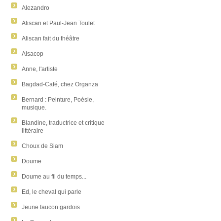
Alezandro
Aliscan et Paul-Jean Toulet
Aliscan fait du théâtre
Alsacop
Anne, l'artiste
Bagdad-Café, chez Organza
Bernard : Peinture, Poésie,
musique.
Blandine, traductrice et critique
littéraire
Choux de Siam
Doume
Doume au fil du temps...
Ed, le cheval qui parle
Jeune faucon gardois