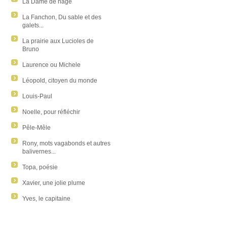
La Dame de nage
La Fanchon, Du sable et des
galets...
La prairie aux Lucioles de
Bruno
Laurence ou Michele
Léopold, citoyen du monde
Louis-Paul
Noelle, pour réfléchir
Pêle-Mêle
Rony, mots vagabonds et autres
balivernes...
Topa, poésie
Xavier, une jolie plume
Yves, le capitaine