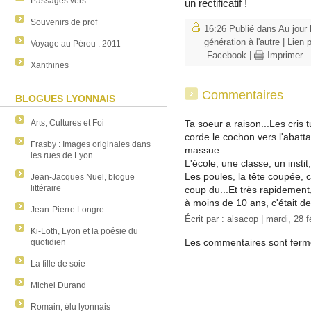
Passages vers...
un rectificatif !
Souvenirs de prof
16:26 Publié dans
Au jour 
génération à l'autre
|
Lien 
Voyage au Pérou : 2011
Facebook
|
Imprimer
Xanthines
Commentaires
BLOGUES LYONNAIS
Arts, Cultures et Foi
Ta soeur a raison...Les cris t
corde le cochon vers l'abatt
Frasby : Images originales dans
massue.
les rues de Lyon
L'école, une classe, un insti
Les poules, la tête coupée, co
Jean-Jacques Nuel, blogue
littéraire
coup du...Et très rapidement
à moins de 10 ans, c'était de
Jean-Pierre Longre
Écrit par :
alsacop
| mardi, 28 f
Ki-Loth, Lyon et la poésie du
Les commentaires sont ferm
quotidien
La fille de soie
Michel Durand
Romain, élu lyonnais