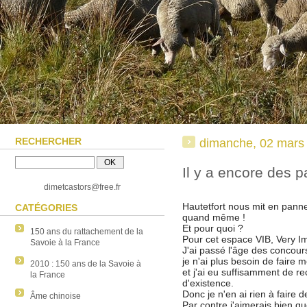
RECHERCHER
dimanche, 02 mars
Il y a encore des p
dimetcastors@free.fr
Hautetfort nous mit en pann
CATÉGORIES
quand même !
Et pour quoi ?
150 ans du rattachement de la
Pour cet espace VIB, Very I
Savoie à la France
J'ai passé l'âge des concour
je n'ai plus besoin de faire 
2010 : 150 ans de la Savoie à
et j'ai eu suffisamment de 
la France
d'existence.
Donc je n'en ai rien à faire 
Âme chinoise
Par contre j'aimerais bien q