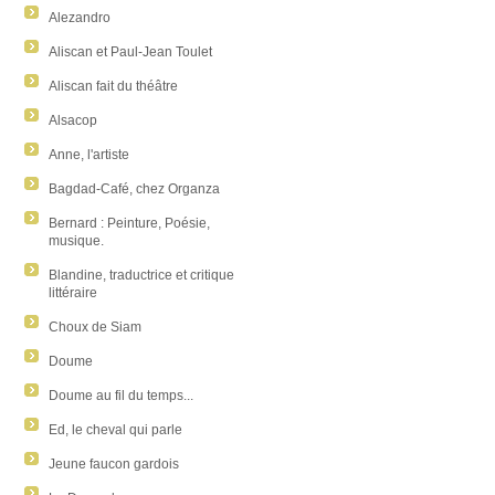
Alezandro
Aliscan et Paul-Jean Toulet
Aliscan fait du théâtre
Alsacop
Anne, l'artiste
Bagdad-Café, chez Organza
Bernard : Peinture, Poésie,
musique.
Blandine, traductrice et critique
littéraire
Choux de Siam
Doume
Doume au fil du temps...
Ed, le cheval qui parle
Jeune faucon gardois