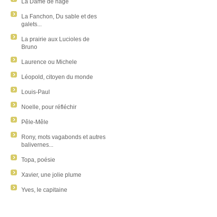
La Dame de nage
La Fanchon, Du sable et des
galets...
La prairie aux Lucioles de
Bruno
Laurence ou Michele
Léopold, citoyen du monde
Louis-Paul
Noelle, pour réfléchir
Pêle-Mêle
Rony, mots vagabonds et autres
balivernes...
Topa, poésie
Xavier, une jolie plume
Yves, le capitaine