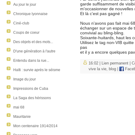
garde suffisamment de visibi
Au jour le jour
m'occasionner de nouvelles 
Et là c'est pas gagné !
Chronique lyonnaise
Nous n'avons pas fait mai 68
Ciné-club
échanger sur un espace de t
Coups de coeur
convivial au bling-bling.
Soixante-huitards, haut les 
Des objets et des mots...
Utilisez le tag non-VIB quitt
pas
D'une génération à l'autre
et il y a encore quelques pav
Entendu dans la rue...
16:02 |
Lien permanent
|
C
vive la vie
,
blog
|
Face
Haïti : survie après le séisme
Image du jour
Impressions de Cuba
La Saga des hérissons
mai 68
Mauritanie
Mon centenaire 1914/2014