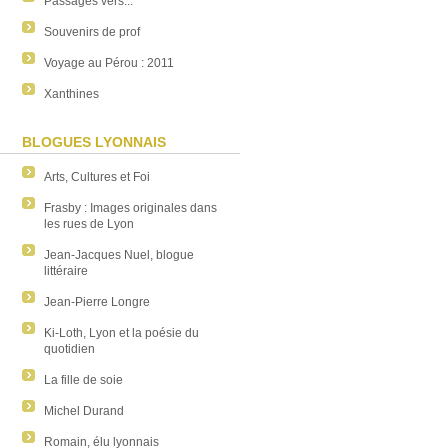
Passages vers...
Souvenirs de prof
Voyage au Pérou : 2011
Xanthines
BLOGUES LYONNAIS
Arts, Cultures et Foi
Frasby : Images originales dans
les rues de Lyon
Jean-Jacques Nuel, blogue
littéraire
Jean-Pierre Longre
Ki-Loth, Lyon et la poésie du
quotidien
La fille de soie
Michel Durand
Romain, élu lyonnais