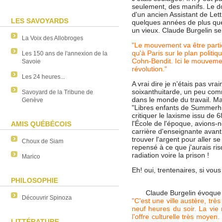
seulement, des manifs. Le do
d'un ancien Assistant de Lettr
LES SAVOYARDS
quelques années de plus que 
un vieux. Claude Burgelin se
La Voix des Allobroges
"Le mouvement va être parti
qu'à Paris sur le plan politiq
Les 150 ans de l'annexion de la
Cohn-Bendit. Ici le mouvement
Savoie
révolution."
Les 24 heures...
A vrai dire je n'étais pas vra
soixanthuitarde, un peu comm
Savoyard de la Tribune de
dans le monde du travail. Ma 
Genève
"Libres enfants de Summerhill
critiquer le laxisme issu de 
l'École de l'époque, avions
AMIS QUÉBÉCOIS
carrière d'enseignante avant 
trouver l'argent pour aller se
Choux de Siam
repensé à ce que j'aurais ris
radiation voire la prison !
Marico
Eh! oui, trentenaires, si vous
PHILOSOPHIE
Claude Burgelin évoque 
Découvrir Spinoza
"C'est une ville austère, trè
neuf heures du soir. La vie 
l'offre culturelle très moyen
LITTÉRATURE