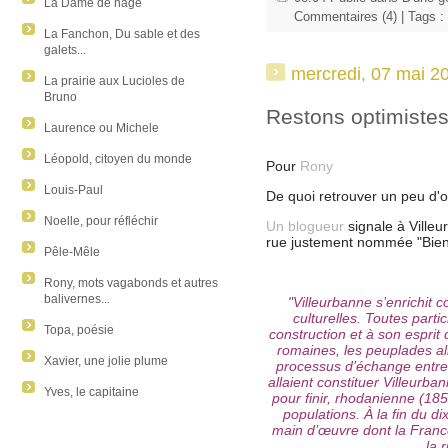
La Dame de nage
Commentaires (4)
| Tags :
La Fanchon, Du sable et des
galets...
mercredi, 07 mai 2
La prairie aux Lucioles de
Bruno
Restons optimiste
Laurence ou Michele
Léopold, citoyen du monde
Pour
Rony
Louis-Paul
De quoi retrouver un peu d'
Noelle, pour réfléchir
Un blogueur
signale à Villeu
rue justement nommée "Bien
Pêle-Mêle
Rony, mots vagabonds et autres
balivernes...
"Villeurbanne s’enrichit
culturelles. Toutes parti
Topa, poésie
construction et à son esprit 
romaines, les peuplades al
Xavier, une jolie plume
processus d’échange entre 
allaient constituer Villeurba
Yves, le capitaine
pour finir, rhodanienne (1852
populations. À la fin du di
main d’œuvre dont la Franc
la 