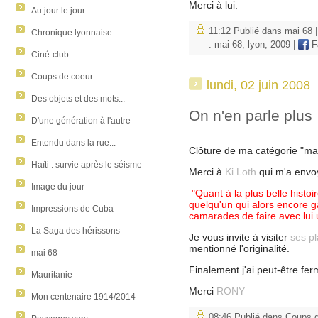
Merci à lui.
Au jour le jour
11:12 Publié dans
mai 68
Chronique lyonnaise
:
mai 68
,
lyon
,
2009
|
F
Ciné-club
Coups de coeur
lundi, 02 juin 2008
Des objets et des mots...
On n'en parle plus
D'une génération à l'autre
Entendu dans la rue...
Clôture de ma catégorie "mai 
Haïti : survie après le séisme
Merci à
Ki Loth
qui m'a envoy
Image du jour
"Quant à la plus belle histoi
quelqu'un qui alors encore g
Impressions de Cuba
camarades de faire avec lui 
La Saga des hérissons
Je vous invite à visiter
ses p
mentionné l'originalité.
mai 68
Finalement j'ai peut-être fer
Mauritanie
Merci
RONY
Mon centenaire 1914/2014
08:46 Publié dans
Coups d