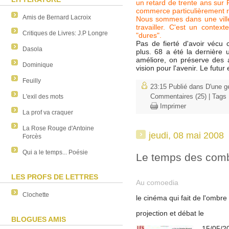
un retard de trente ans sur P
commerce particulièrement rev
Amis de Bernard Lacroix
Nous sommes dans une ville 
travailler. C'est un contex
Critiques de Livres: J.P Longre
"dures".
Pas de fierté d'avoir véc
Dasola
plus. 68 a été la dernière 
améliore, on préserve des 
Dominique
vision pour l'avenir. Le futu
Feuilly
23:15 Publié dans
D'une gé
L'exil des mots
Commentaires (25)
| Tags
Imprimer
La prof va craquer
La Rose Rouge d'Antoine
jeudi, 08 mai 2008
Forcès
Qui a le temps... Poésie
Le temps des com
LES PROFS DE LETTRES
Au comoedia
Clochette
le cinéma qui fait de l'ombr
projection et débat le
BLOGUES AMIS
15/05/2