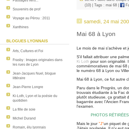
Passages vers...
(10)
| Tags :
mai 68
|
Fa
Souvenirs de prof
Voyage au Pérou : 2011
samedi, 24 mai 20
Xanthines
Mai 68 à Lyon
BLOGUES LYONNAIS
Le mois de mai s'achève et je
Arts, Cultures et Foi
S'il fallait attribuer une pa
Frasby : Images originales dans
Ki Loth
pour son originalité.
les rues de Lyon
commémoratives de mai 68 p
le numéro 68 à Lyon ou Vill
Jean-Jacques Nuel, blogue
littéraire
Mai 68 à Lyon, ce fut autre c
Jean-Pierre Longre
Paru dans le Progrès, un dos
trouvais étudiante à la Fac d
Ki-Loth, Lyon et la poésie du
plutôt studieuse, ça grattait
quotidien
bagarrée avec l'Ancien Franç
l'examen.
La fille de soie
PHOTOS RÉTIRÉES 
Michel Durand
Mais le jour
"J"
un piquet de g
Romain, élu lyonnais
J'étais soulagée. Il n'y eut