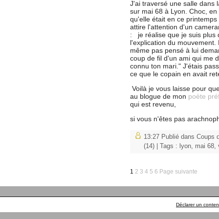
J'ai traversé une salle dans l
sur mai 68 à Lyon. Choc, en
qu'elle était en ce printem
attire l'attention d'un came
: je réalise que je suis plu
l'explication du mouvement. P
même pas pensé à lui demande
coup de fil d'un ami qui me d
connu ton mari." J'étais pass
ce que le copain en avait ret
Voilà je vous laisse pour q
au blogue de mon
poète pré
qui est revenu,
si vous n'êtes pas arachno
13:27 Publié dans
Coups d
(14)
| Tags :
lyon
,
mai 68
,
1
2
3
4
5
6
Page suivante
Déclarer un contenu 