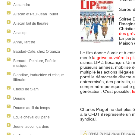
Alezandro
Soirée-
Aliscan et Paul-Jean Toulet
Soirée D
Aliscan fait du théâtre
l'imagin
Christi
Alsacop
des grèv
En parten
Anne, l'artiste
Maison d
Bagdad-Café, chez Organza
Le film donne à voir et à en
mené l
a grève ouvrière la p
Bernard : Peinture, Poésie,
usines LIP à Besançon. Un m
musique.
plusieurs années, mobilisé d
multiplié les actions illégale
Blandine, traductrice et critique
porté la démocratie directe e
littéraire
entrecroisés, des portraits, 
comprendre pourquoi cette gr
Choux de Siam
génération. C'est possible,
l
Doume
Doume au fil du temps...
Charles Piaget ne doit plus 
à la CFDT il représente un m
Ed, le cheval qui parle
syndical.
Jeune faucon gardois
08:04 Publié dans
D'une gé