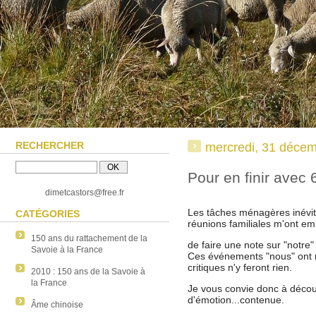
RECHERCHER
mercredi, 31 déce
Pour en finir avec 6
dimetcastors@free.fr
Les tâches ménagères inévita
CATÉGORIES
réunions familiales m'ont e
150 ans du rattachement de la
de faire une note sur "notre
Savoie à la France
Ces événements "nous" ont m
critiques n'y feront rien.
2010 : 150 ans de la Savoie à
la France
Je vous convie donc à découvr
d'émotion...contenue.
Âme chinoise