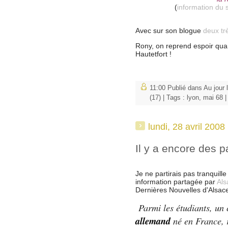
(
information du s
Avec sur son blogue
deux tr
Rony, on reprend espoir qua
Hautetfort !
11:00 Publié dans
Au jour l
(17)
| Tags :
lyon
,
mai 68
lundi, 28 avril 2008
Il y a encore des p
Je ne partirais pas tranquill
information partagée par
Als
Dernières Nouvelles d'Alsac
Parmi les étudiants, un
allemand
né en France, r