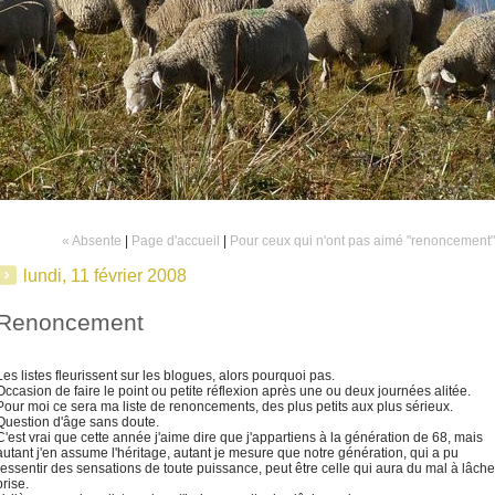
« Absente
|
Page d'accueil
|
Pour ceux qui n'ont pas aimé "renoncement"
lundi, 11 février 2008
Renoncement
Les listes fleurissent sur les blogues, alors pourquoi pas.
Occasion de faire le point ou petite réflexion après une ou deux journées alitée.
Pour moi ce sera ma liste de renoncements, des plus petits aux plus sérieux.
Question d'âge sans doute.
C'est vrai que cette année j'aime dire que j'appartiens à la génération de 68, mais
autant j'en assume l'héritage, autant je mesure que notre génération, qui a pu
ressentir des sensations de toute puissance, peut être celle qui aura du mal à lâche
prise.