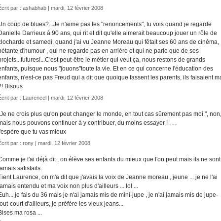
Écrit par :
ashabhab
| mardi, 12 février 2008
Un coup de blues?...Je n'aime pas les "renoncements", tu vois quand je regarde
Danielle Darrieux à 90 ans, qui rit et dit qu'elle aimerait beaucoup jouer un rôle de
clocharde et samedi, quand j'ai vu Jeanne Moreau qui fêtait ses 60 ans de cinéma,
pétante d'humour , qui ne regarde pas en arrière et qui ne parle que de ses
projets...futures!...C'est peut-être le métier qui veut ça, nous restons de grands
enfants, puisque nous "jouons"toute la vie. Et en ce qui concerne l'éducation des
enfants, n'est-ce pas Freud qui a dit que quoique fassent les parents, ils faisaient m
?! Bisous
Écrit par :
Laurencel
| mardi, 12 février 2008
"Je ne crois plus qu'on peut changer le monde, en tout cas sûrement pas moi.", non
mais nous pouvons continuer à y contribuer, du moins essayer ! . . .
j'espère que tu vas mieux
Écrit par :
rony
| mardi, 12 février 2008
Comme je t'ai déjà dit , on élève ses enfants du mieux que l'on peut mais ils ne sont
jamais satisfaits.
Tient Laurence, on m'a dit que j'avais la voix de Jeanne moreau , jeune ... je ne l'ai
jamais entendu et ma voix non plus d'ailleurs ... lol ...
Euh... je fais du 36 mais je n'ai jamais mis de mini-jupe , je n'ai jamais mis de jupe-
tout-court d'ailleurs, je préfère les vieux jeans...
Bises ma rosa ...