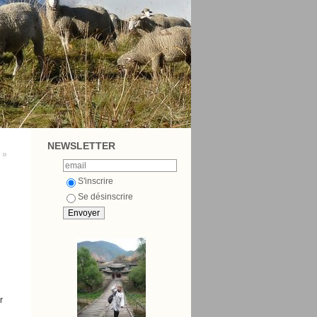
NEWSLETTER
 »
S'inscrire
Se désinscrire
r