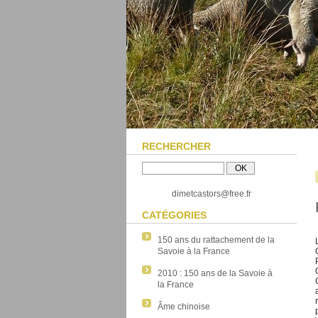
RECHERCHER
dimetcastors@free.fr
CATÉGORIES
150 ans du rattachement de la
Savoie à la France
2010 : 150 ans de la Savoie à
la France
Âme chinoise