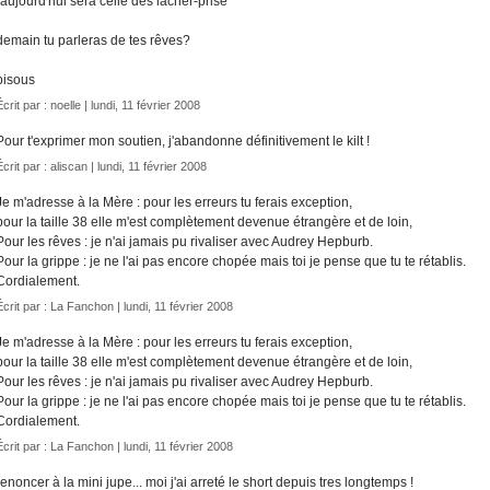
"aujourd'hui sera celle des lâcher-prise"
demain tu parleras de tes rêves?
bisous
Écrit par :
noelle
| lundi, 11 février 2008
Pour t'exprimer mon soutien, j'abandonne définitivement le kilt !
Écrit par :
aliscan
| lundi, 11 février 2008
Je m'adresse à la Mère : pour les erreurs tu ferais exception,
pour la taille 38 elle m'est complètement devenue étrangère et de loin,
Pour les rêves : je n'ai jamais pu rivaliser avec Audrey Hepburb.
Pour la grippe : je ne l'ai pas encore chopée mais toi je pense que tu te rétablis.
Cordialement.
Écrit par :
La Fanchon
| lundi, 11 février 2008
Je m'adresse à la Mère : pour les erreurs tu ferais exception,
pour la taille 38 elle m'est complètement devenue étrangère et de loin,
Pour les rêves : je n'ai jamais pu rivaliser avec Audrey Hepburb.
Pour la grippe : je ne l'ai pas encore chopée mais toi je pense que tu te rétablis.
Cordialement.
Écrit par :
La Fanchon
| lundi, 11 février 2008
renoncer à la mini jupe... moi j'ai arreté le short depuis tres longtemps !