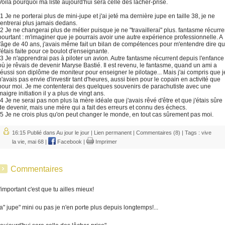
Voilà pourquoi ma liste aujourd'hui sera celle des lâcher-prise.
-1 Je ne porterai plus de mini-jupe et j'ai jeté ma dernière jupe en taille 38, je ne
rentrerai plus jamais dedans.
-2 Je ne changerai plus de métier puisque je ne "travaillerai" plus. fantasme récurre
pourtant : m'imaginer que je pourrais avoir une autre expérience professionnelle. A
l'âge de 40 ans, j'avais même fait un bilan de compétences pour m'entendre dire q
j'étais faite pour ce boulot d'enseignante.
-3 Je n'apprendrai pas à piloter un avion. Autre fantasme récurrent depuis l'enfance
où je rêvais de devenir Maryse Bastié. Il est revenu, le fantasme, quand un ami a
réussi son diplôme de moniteur pour enseigner le pilotage... Mais j'ai compris que j
n'avais pas envie d'investir tant d'heures, aussi bien pour le copain en activité que
pour moi. Je me contenterai des quelques souvenirs de parachutiste avec une
maigre initiation il y a plus de vingt ans.
-4 Je ne serai pas non plus la mère idéale que j'avais rêvé d'être et que j'étais sûre
de devenir, mais une mère qui a fait des erreurs et connu des échecs.
-5 Je ne crois plus qu'on peut changer le monde, en tout cas sûrement pas moi.
16:15 Publié dans
Au jour le jour
|
Lien permanent
|
Commentaires (8)
| Tags :
vive
la vie
,
mai 68
|
Facebook
|
Imprimer
Commentaires
l'important c'est que tu ailles mieux!
la" jupe" mini ou pas je n'en porte plus depuis longtemps!...