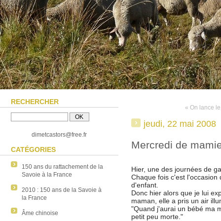
RECHERCHER
« On lance le
jeudi, 22 mai 2008
dimetcastors@free.fr
Mercredi de mami
CATÉGORIES
150 ans du rattachement de la
Hier, une des journées de gar
Savoie à la France
Chaque fois c'est l'occasion
d'enfant.
2010 : 150 ans de la Savoie à
Donc hier alors que je lui e
la France
maman, elle a pris un air ill
"Quand j'aurai un bébé ma 
Âme chinoise
petit peu morte."