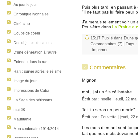
Au jour le jour
Puis plus tard, en passant à 
"Il ne faut pas lui faire peur
Chronique lyonnaise
J'aimerais tellement voir un 
Ciné-club
Peut-être dans
La Prairie au
Coups de coeur
15:17 Publié dans
D'une gé
Des objets et des mots...
Commentaires (7)
| Tags :
Imprimer
D'une génération à l'autre
Entendu dans la rue...
Commentaires
Haïti : survie après le séisme
Mignon!
Image du jour
Impressions de Cuba
moi , j'ai un fils célibataire....
Écrit par :
noelle
| jeudi, 22 ma
La Saga des hérissons
Toi "tu seras un peu morte"..
mai 68
Écrit par :
Fauvette
| jeudi, 22
Mauritanie
Les mots d'enfant sont toujo
Mon centenaire 1914/2014
fait que nos mots deviennent