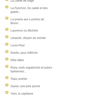
La Dame de nage
La Fanchon, Du sable et des
galets...
La prairie aux Lucioles de
Bruno
Laurence ou Michele
Léopold, citoyen du monde
Louis-Paul
Noelle, pour réfléchir
Pêle-Mêle
Rony, mots vagabonds et autres
balivernes...
Topa, poésie
Xavier, une jolie plume
Yves, le capitaine