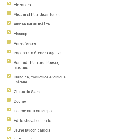
Alezandro
Aliscan et Paul-Jean Toulet
Aliscan fait du théâtre
Alsacop
Anne, l'artiste
Bagdad-Café, chez Organza
Bernard : Peinture, Poésie,
musique.
Blandine, traductrice et critique
littéraire
Choux de Siam
Doume
Doume au fil du temps...
Ed, le cheval qui parle
Jeune faucon gardois