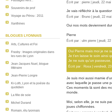
Passages vers...
Écrit par :
pierre
| jeudi, 22 mai
Souvenirs de prof
Je vais réfléchir à la questio
Voyage au Pérou : 2011
Écrit par :
Bruno
| jeudi, 22 ma
Xanthines
Oui nos mots deviennent durs
Pierre
BLOGUES LYONNAIS
Écrit par : ulm pierre | jeudi, 2
Arts, Cultures et Foi
Oui Pierre mais moi je ne s
Frasby : Images originales dans
Je t'en laisse le soin ainsi 
les rues de Lyon
Je ne suis qu'un passeuse, 
Jean-Jacques Nuel, blogue
Écrit par : Rosa | vendredi, 2
littéraire
Jean-Pierre Longre
Je suis moi aussi mamie d'une
avec laquelle je passe une p
Ki-Loth, Lyon et la poésie du
quotidien
Ces moments là sont des mo
monde.
La fille de soie
Moi, selon elle, je ne suis p
Michel Durand
joues chiffonnées.
Romain, élu lyonnais