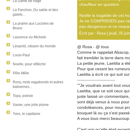
La Dame de nage
chauffeur en question
La Fanchon, Du sable et des
galets...
Noelle la tragédie de cet h
Je ne COMPRENDS pas cet 
La prairie aux Lucioles de
pas dangereux et ne risque 
Bruno
Écrit par :
Rosa
| jeudi, 05 jui
Laurence ou Michele
Léopold, citoyen du monde
@ Rosa - @ tous
Comme le rappelait Alsacop, 
Louis-Paul
fait trembler la terre dans mon
La petite jeune, Laetitia a é
Noelle, pour réfléchir
Pour que cessnt les rumeurs e
Pêle-Mêle
Laetitia a écrit ce qui suit sur 
--------------------------
Rony, mots vagabonds et autres
""Je voudrais avant tout vous
balivernes...
Laetitia, que ce soit ceux qui
Topa, poésie
juste laissé un commentaire,
sont déjà venus à nous pour
Xavier, une jolie plume
condoléances, pour nous pro
bouquet là ou ça s'est passé
Yves, le capitaine
A vous tous merci beaucoup
C'est vrai qu'elle était excep