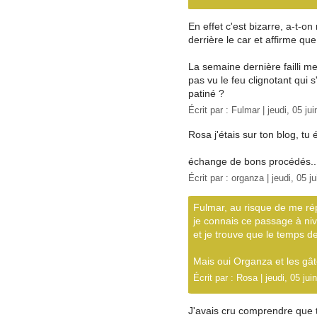
En effet c'est bizarre, a-t-o
derrière le car et affirme que
La semaine dernière failli me
pas vu le feu clignotant qui s
patiné ?
Écrit par :
Fulmar
| jeudi, 05 ju
Rosa j'étais sur ton blog, tu é
échange de bons procédés..
Écrit par :
organza
| jeudi, 05 j
Fulmar, au risque de me ré
je connais ce passage à nive
et je trouve que le temps de
Mais oui Organza et les gâ
Écrit par :
Rosa
| jeudi, 05 jui
J'avais cru comprendre que tu