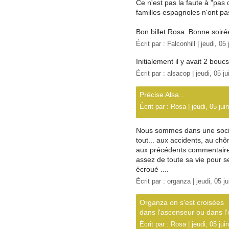
Ce n'est pas la faute à "pas 
familles espagnoles n'ont pa
Bon billet Rosa. Bonne soiré
Écrit par :
Falconhill
| jeudi, 05
Initialement il y avait 2 boucs.
Écrit par :
alsacop
| jeudi, 05 j
Précise Alsa...
Écrit par :
Rosa
| jeudi, 05 jui
Nous sommes dans une sociét
tout... aux accidents, au chô
aux précédents commentaires
assez de toute sa vie pour se
écroué ....
Écrit par :
organza
| jeudi, 05 j
Organza on s'est croisées
dans l'ascenseur ou dans l'
Écrit par :
Rosa
| jeudi, 05 jui