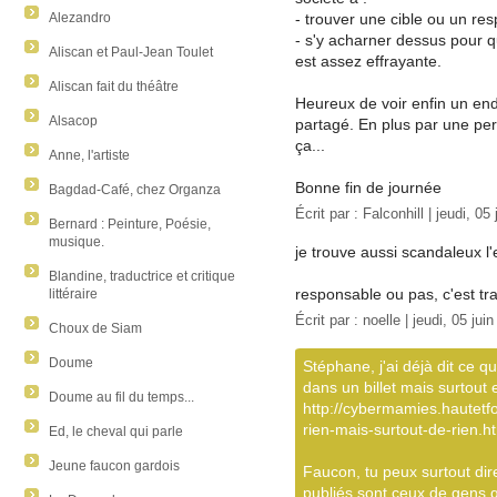
Alezandro
- trouver une cible ou un res
- s'y acharner dessus pour qu
Aliscan et Paul-Jean Toulet
est assez effrayante.
Aliscan fait du théâtre
Heureux de voir enfin un end
Alsacop
partagé. En plus par une pers
ça...
Anne, l'artiste
Bonne fin de journée
Bagdad-Café, chez Organza
Écrit par :
Falconhill
| jeudi, 05
Bernard : Peinture, Poésie,
musique.
je trouve aussi scandaleux 
Blandine, traductrice et critique
responsable ou pas, c'est tra
littéraire
Écrit par :
noelle
| jeudi, 05 jui
Choux de Siam
Doume
Stéphane, j'ai déjà dit ce 
dans un billet mais surtou
Doume au fil du temps...
http://cybermamies.hautetf
rien-mais-surtout-de-rien.h
Ed, le cheval qui parle
Jeune faucon gardois
Faucon, tu peux surtout dire
publiés sont ceux de gens q