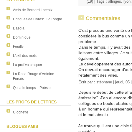
(19)
| Tags :
allinges
,
lyon
Amis de Bernard Lacroix
Commentaires
Critiques de Livres: J.P Longre
Dasola
C'est presque une vérité de 
considére le bus comme un vé
Dominique
problème.
Feuilly
Dans le temps, il y avait des 
liaisons entre villages. Je su
L'exil des mots
également.
Le développement des automo
La prof va craquer
On devrait encourager d'aut
La Rose Rouge d'Antoine
l'étalement des villes.
Forcès
Écrit par :
stéphane
| jeudi, 05 
Qui a le temps... Poésie
Depuis le début de cette aff
émissaire". J'en ai encore d
LES PROFS DE LETTRES
collègues de boulot ébahis q
à un homme qui représentait, 
Clochette
et le mal absolu.
Je trouve qu'il est une cible f
BLOGUES AMIS
société à :