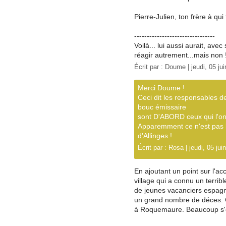
Pierre-Julien, ton frère à qui
--------------------------------
Voilà... lui aussi aurait, ave
réagir autrement...mais non 
Écrit par :
Doume
| jeudi, 05 ju
Merci Doume !
Ceci dit les responsables 
bouc émissaire
sont D'ABORD ceux qui l'on
Apparemment ce n'est pas le 
d'Allinges !
Écrit par :
Rosa
| jeudi, 05 jui
En ajoutant un point sur l'ac
village qui a connu un terrib
de jeunes vacanciers espagno
un grand nombre de déces. 
à Roquemaure. Beaucoup s'