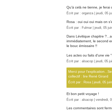
Qu'à celà ne tienne, je ferai 
Écrit par :
organza
| jeudi, 05 j
Rosa : oui oui oui mais on s'é
Écrit par :
Fulmar
| jeudi, 05 ju
Dans Lévitique chapitre ?...au
immédiatement, le second env
le bouc émissaire !!
Les actes ou faits d'une vie "
Écrit par :
alsacop
| jeudi, 05 j
Merci pour l'explication...S
collectif : lire René Girard
Écrit par :
Rosa
| jeudi, 05 jui
Et bon petit voyage !
Écrit par :
alsacop
| vendredi, 0
Les commentaires sont ferm