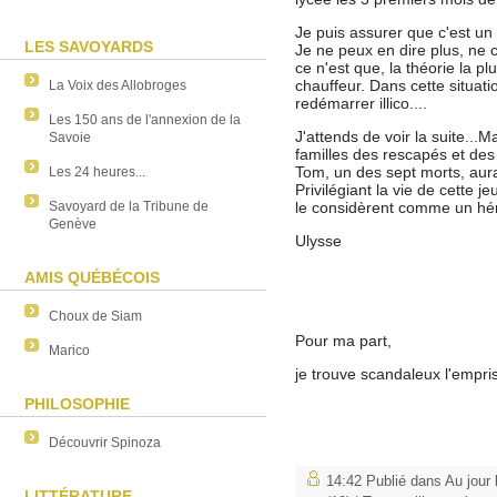
Je puis assurer que c'est un
LES SAVOYARDS
Je ne peux en dire plus, ne 
ce n'est que, la théorie la p
chauffeur. Dans cette situati
La Voix des Allobroges
redémarrer illico....
Les 150 ans de l'annexion de la
J'attends de voir la suite...M
Savoie
familles des rescapés et de
Tom, un des sept morts, aura
Les 24 heures...
Privilégiant la vie de cette 
Savoyard de la Tribune de
le considèrent comme un hé
Genève
Ulysse
AMIS QUÉBÉCOIS
Choux de Siam
Pour ma part,
Marico
je trouve scandaleux l'emp
PHILOSOPHIE
Découvrir Spinoza
14:42 Publié dans
Au jour 
LITTÉRATURE