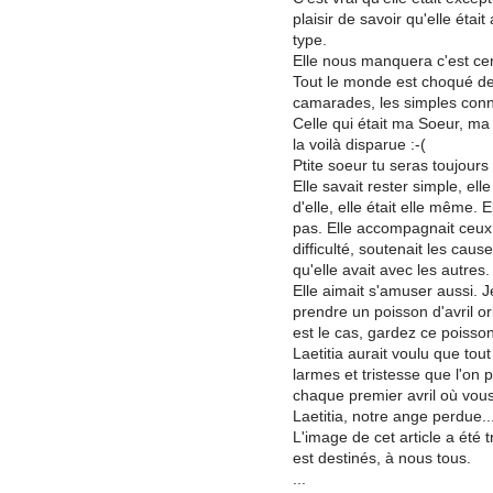
plaisir de savoir qu'elle étai
type.
Elle nous manquera c'est cer
Tout le monde est choqué de c
camarades, les simples con
Celle qui était ma Soeur, m
la voilà disparue :-(
Ptite soeur tu seras toujours
Elle savait rester simple, ell
d'elle, elle était elle même. 
pas. Elle accompagnait ceux q
difficulté, soutenait les cau
qu'elle avait avec les autres.
Elle aimait s'amuser aussi. J
prendre un poisson d'avril ori
est le cas, gardez ce poisson
Laetitia aurait voulu que tout 
larmes et tristesse que l'on 
chaque premier avril où vous
Laetitia, notre ange perdue..
L'image de cet article a été
est destinés, à nous tous.
...