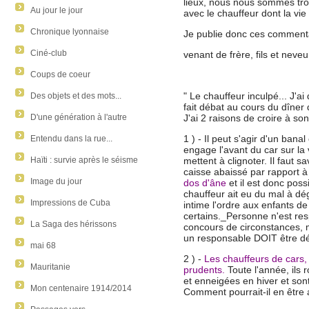
lieux, nous nous sommes tro
Au jour le jour
avec le chauffeur dont la vie
Chronique lyonnaise
Je publie donc ces commenta
Ciné-club
venant de frère, fils et neveu
Coups de coeur
" Le chauffeur inculpé... J'ai
Des objets et des mots...
fait débat au cours du dîner 
D'une génération à l'autre
J'ai 2 raisons de croire à so
1 ) - Il peut s'agir d'un ban
Entendu dans la rue...
engage l'avant du car sur l
Haïti : survie après le séisme
mettent à clignoter. Il faut 
caisse abaissé par rapport à 
Image du jour
dos d'âne
et il est donc poss
chauffeur ait eu du mal à dé
Impressions de Cuba
intime l'ordre aux enfants de
certains._Personne n'est res
La Saga des hérissons
concours de circonstances, m
un responsable DOIT être d
mai 68
2 ) -
Les chauffeurs de cars
Mauritanie
prudents.
Toute l'année, ils 
et enneigées en hiver et son
Mon centenaire 1914/2014
Comment pourrait-il en être