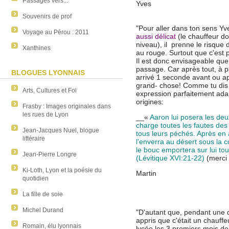
Passages vers...
Yves
Souvenirs de prof
"Pour aller dans ton sens Yv
Voyage au Pérou : 2011
aussi délicat
(le chauffeur do
niveau), il prenne le risque 
Xanthines
au rouge. Surtout que c'est p
Il est donc envisageable que
passage. Car après tout, à pa
BLOGUES LYONNAIS
arrivé 1 seconde avant ou ap
grand- chose! Comme tu dis 
Arts, Cultures et Foi
expression parfaitement adapt
origines:
Frasby : Images originales dans
les rues de Lyon
__«
Aaron lui posera les deu
charge toutes les fautes des 
Jean-Jacques Nuel, blogue
tous leurs péchés. Après en a
littéraire
l'enverra au désert sous la 
le bouc
emportera sur lui tou
Jean-Pierre Longre
(Lévitique XVI:21-22)
(merci 
Ki-Loth, Lyon et la poésie du
Martin
quotidien
La fille de soie
Michel Durand
"D'autant que, pendant une d
appris que c'était un chauff
Romain, élu lyonnais
lycée les 3 premiers mois d