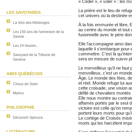
« Céder », « voler » : les mo
La prière est le lieu de refu
LES SAVOYARDS
cet univers où la destinée es
La Voix des Allobroges
À la fois emmurée et libre
au centre du monde et tout 
Les 150 ans de l'annexion de la
fusionnelle avec le père dont 
Savoie
Elle l’accompagne ainsi dan
Les 24 heures...
laquelle il s’embarque pour
commettre. C’est là qu’inte
Savoyard de la Tribune de
sera en mesure de suivre p
Genève
Le merveilleux qu’il ne faut
merveilleux, c’est un monde
AMIS QUÉBÉCOIS
Âge. Le monde des fées, de
et réel. Monde refuge lui aus
Choux de Siam
cette croisade, une vision a
défilé de chevaliers montés
Marico
Elle nous montre au contrai
affamés portés par le seul d
PHILOSOPHIE
victoire est celle qu’on rem
portent leurs morts pour qu
Le cortège de Croisés misér
Découvrir Spinoza
morts qui les harcèlent impat
LITTÉRATURE