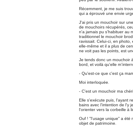
Récemment, je me suis trouv
qui a éprouvé une envie urg
J'ai pris un mouchoir sur une
de mouchoirs récupérés, ce
n'a jamais pu s'habituer au 
traditionnel le mouchoir brodé
ravissait. Celui-ci, en photo,
elle-même et il a plus de cent
ne voit pas les points, est un
Je tends donc un mouchoir à m
bord, et voilà qu'elle m'interr
- Qu'est-ce que c'est ça ma
Moi interloquée.
- C'est un mouchoir ma chér
Elle s'exécute puis, l'ayant r
bains avec l'intention de l'y 
l'orienter vers la corbeille à l
Ouf ! "l'usage unique" a été 
objet de patrimoine.