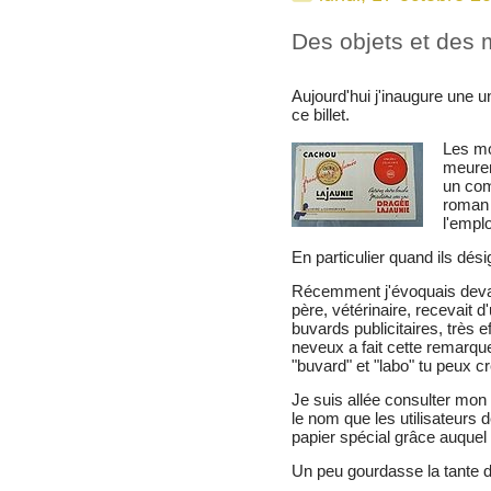
Des objets et des m
Aujourd'hui j'inaugure une u
ce billet.
Les mo
meuren
un com
roman 
l'empl
En particulier quand ils dés
Récemment j'évoquais devan
père, vétérinaire, recevait d'u
buvards publicitaires, très 
neveux a fait cette remarque
"buvard" et "labo" tu peux cr
Je suis allée consulter mon 
le nom que les utilisateurs
papier spécial grâce auquel 
Un peu gourdasse la tante d