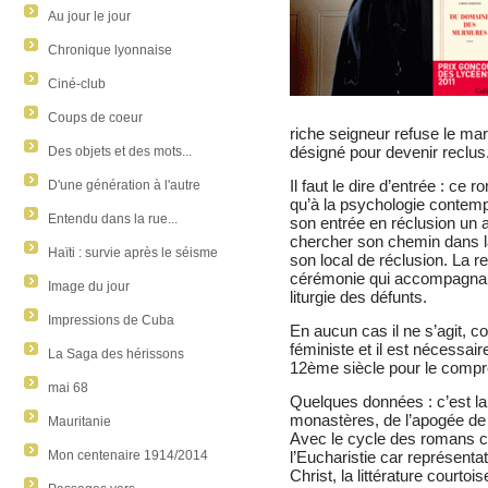
Au jour le jour
Chronique lyonnaise
Ciné-club
Coups de coeur
riche seigneur refuse le ma
désigné pour devenir reclus
Des objets et des mots...
Il faut le dire d’entrée : ce 
D'une génération à l'autre
qu’à la psychologie contem
Entendu dans la rue...
son entrée en réclusion un a
chercher son chemin dans la 
Haïti : survie après le séisme
son local de réclusion. La r
cérémonie qui accompagnait 
Image du jour
liturgie des défunts.
Impressions de Cuba
En aucun cas il ne s’agit, 
féministe et il est nécessai
La Saga des hérissons
12ème siècle pour le compr
mai 68
Quelques données : c’est l
monastères, de l’apogée de l’
Mauritanie
Avec le cycle des romans c
l’Eucharistie car représentat
Mon centenaire 1914/2014
Christ, la littérature courto