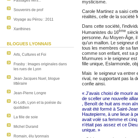
Passages vers...
mysticisme.
Souvenirs de prof
Carole Martinez a saisi cet
réalités, celle de la société
Voyage au Pérou : 2011
Dans cette société, l’individ
Xanthines
ème
Humanistes du 16
siècle
personne. Au Moyen-Âge, il 
qu’un maillon. Le seigneur 
BLOGUES LYONNAIS
tous les membres de sa fa
comme son enfant, est sa 
Arts, Cultures et Foi
Murmures » le seigneur est
fille unique, Eslarmonde, ob
Frasby : Images originales dans
les rues de Lyon
Mais
le seigneur va entrer e
rival, ne supportant pas la 
Jean-Jacques Nuel, blogue
confie ainsi.
littéraire
« J’avais choisi de mourir 
Jean-Pierre Longre
de sceller une nouvelle allia
Ki-Loth, Lyon et la poésie du
, Benoît de huit ans mon aîn
quotidien
avait été formé à Saint-Jean,
Hautepierre, à une lieue à pei
La fille de soie
avait volé sa femme et cinq 
n’était pas assez et ce Dieu, 
Michel Durand
unique. »
Romain, élu lyonnais