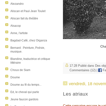
Alezandro
Aliscan et Paul-Jean Toulet
Aliscan fait du théâtre
Alsacop
Anne, l'artiste
Bagdad-Café, chez Organza
Cha
Bernard : Peinture, Poésie,
musique.
Blandine, traductrice et critique
littéraire
17:28 Publié dans
Des obj
Choux de Siam
Commentaires (12)
|
Fa
Doume
vendredi, 18 nove
Doume au fil du temps...
Ed, le cheval qui parle
Les atriaux
Jeune faucon gardois
Cette semaine encore je vai