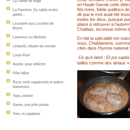
La Dame de nage
en Haute-Savoie cette délicie
Ma mère, fidèle auditrice de 
La Fanchon, Du sable et des
dit que le mot avait été tro
galets...
toutes les deux, puisque pou
La prairie aux Lucioles de
plaisir à retrouver à l'autom
Bruno
Chablais, inconnue même da
Laurence ou Michele
En fait la spécialité est sui
nous, Chablaisiens, sommes 
Léopold, citoyen du monde
cités dans l'hymne national 
Louis-Paul
Cé qu'è lainô
:
Et poi sapli
taillés comme des atriaux »
Noelle, pour réfléchir
Pêle-Mêle
Rony, mots vagabonds et autres
balivernes...
Topa, poésie
Xavier, une jolie plume
Yves, le capitaine