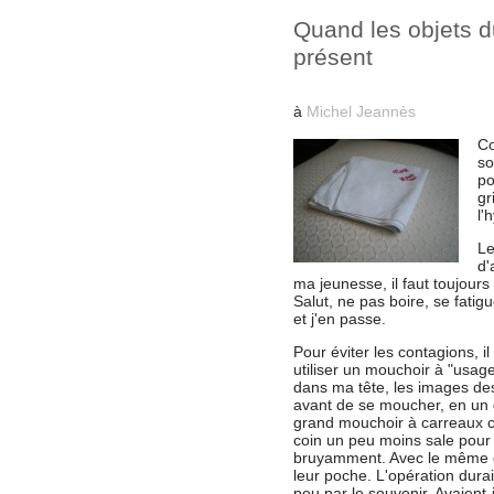
Quand les objets d
présent
à
Michel Jeannès
Co
so
po
gr
l'
Le
d'
ma jeunesse, il faut toujour
Salut, ne pas boire, se fatig
et j'en passe.
Pour éviter les contagions, i
utiliser un mouchoir à "usage
dans ma tête, les images de
avant de se moucher, en un ge
grand mouchoir à carreaux 
coin un peu moins sale pour 
bruyamment. Avec le même cal
leur poche. L'opération durai
peu par le souvenir. Avaient-i