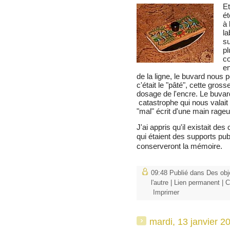
Et
ét
à 
la
su
pl
co
en
de la ligne, le buvard nous p
c'était le "pâté", cette gro
dosage de l'encre. Le buvar
catastrophe qui nous valait l
"mal" écrit d'une main rageu
J'ai appris qu'il existait de
qui étaient des supports publ
conserveront la mémoire.
09:48 Publié dans
Des obj
l'autre
|
Lien permanent
|
C
Imprimer
mardi, 13 janvier 2