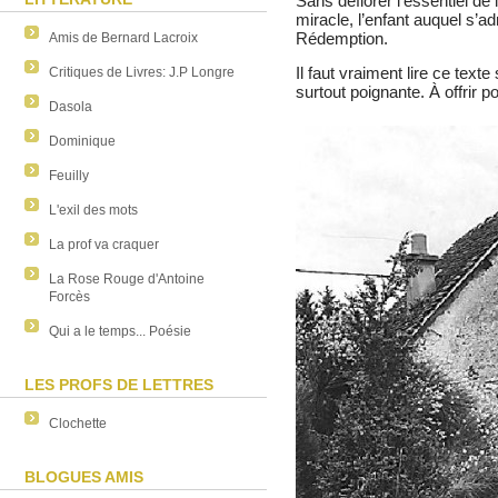
Sans déflorer l’essentiel de 
miracle, l’enfant auquel s’ad
Rédemption.
Amis de Bernard Lacroix
Il faut vraiment lire ce texte
Critiques de Livres: J.P Longre
surtout poignante. À offrir p
Dasola
Dominique
Feuilly
L'exil des mots
La prof va craquer
La Rose Rouge d'Antoine
Forcès
Qui a le temps... Poésie
LES PROFS DE LETTRES
Clochette
BLOGUES AMIS