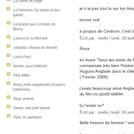
La Dame de nage
je n'ai pas tout lu sur ton bl
La Fanchon, Du sable et des
galets...
bonne nuit
La prairie aux Lucioles de
Bruno
à propos de Cesbron, c'est o
Écrit par :
noelle
| lundi, 18 aoû
Laurence ou Michele
Léopold, citoyen du monde
Rosa
Louis-Paul
en lisant "Sous les vents de
connaissais très bien l'histoi
Noelle, pour réfléchir
Hugues Anglade dans le rôl
Pêle-Mêle
( Fevrier 2008)
Rony, mots vagabonds et autres
j'avais beaucoup aimé Angla
balivernes...
du film ou plutôt téléfim
Topa, poésie
tu l'avais vu?
Xavier, une jolie plume
Écrit par :
noelle
| lundi, 18 aoû
Yves, le capitaine
Belle histoire de femme ! un
....