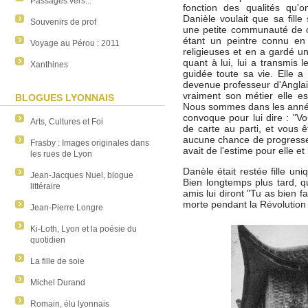
Passages vers...
fonction des qualités qu'
Danièle voulait que sa fill
Souvenirs de prof
une petite communauté de c
étant un peintre connu en 
Voyage au Pérou : 2011
religieuses et en a gardé un
quant à lui, lui a transmis 
Xanthines
guidée toute sa vie. Elle a 
devenue professeur d'Anglai
vraiment son métier elle es
BLOGUES LYONNAIS
Nous sommes dans les années
convoque pour lui dire : "V
Arts, Cultures et Foi
de carte au parti, et vous 
aucune chance de progresser 
Frasby : Images originales dans
avait de l'estime pour elle et
les rues de Lyon
Danèle était restée fille uniq
Jean-Jacques Nuel, blogue
Bien longtemps plus tard, q
littéraire
amis lui diront "Tu as bien fa
morte pendant la Révolution c
Jean-Pierre Longre
Ki-Loth, Lyon et la poésie du
quotidien
La fille de soie
Michel Durand
Romain, élu lyonnais