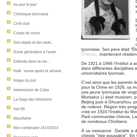
Au jour le jour
Chronique lyonnaise
Ciné-club
Coups de coeur
Des objets et des mots...
lyonnaise. Son père était "Étu
D'une génération à l'autre
Chinois
, maintenant résidenc
Entendu dans la rue...
De 1921 à 1946 l'Institut a ac
dans différentes disciplines
Haïti : survie après le séisme
universitaires lyonnais.
Image du jour
C'est ainsi que les parents 
pour la Chine en 1926, sa m
Impressions de Cuba
une jeune lyonnaise de vingt a
Monsieur Li était musicien, pr
La Saga des hérissons
Beijing puis à Ghuanzhou, pr
de rivières. Région très progr
mai 68
créé en 1924 l'Institut du 
Parti communiste chinois. L
Mauritanie
de nombreux Chrétiens.
Mon centenaire 1914/2014
À sa naissance Danièle a d
chinois "née poussière". En