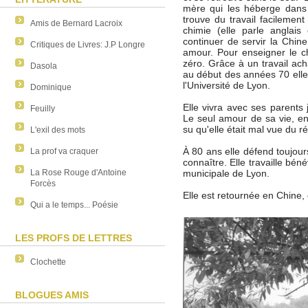
mère qui les héberge dans 
trouve du travail facilemen
Amis de Bernard Lacroix
chimie (elle parle anglais
continuer de servir la Chin
Critiques de Livres: J.P Longre
amour. Pour enseigner le ch
zéro. Grâce à un travail ach
Dasola
au début des années 70 elle
l'Université de Lyon.
Dominique
Elle vivra avec ses parents 
Feuilly
Le seul amour de sa vie, en 
su qu'elle était mal vue du r
L'exil des mots
À 80 ans elle défend toujour
La prof va craquer
connaître. Elle travaille bé
municipale de Lyon.
La Rose Rouge d'Antoine
Forcès
Elle est retournée en Chine,
Qui a le temps... Poésie
LES PROFS DE LETTRES
Clochette
BLOGUES AMIS