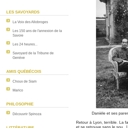
LES SAVOYARDS
La Voix des Allobroges
Les 150 ans de l'annexion de la
Savoie
Les 24 heures...
Savoyard de la Tribune de
Genève
AMIS QUÉBÉCOIS
Choux de Siam
Marico
PHILOSOPHIE
Danièle et ses paren
Découvrir Spinoza
Retour à Lyon, terrible. La f
et se retrouve sans le sou. L
LITTÉRATURE