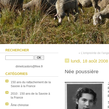
RECHERCHER
« L'empreinte de l'ang
lundi, 18 août 2008
dimetcastors@free.fr
Née poussière
CATÉGORIES
150 ans du rattachement de la
Savoie à la France
2010 : 150 ans de la Savoie à
la France
Âme chinoise