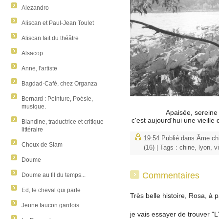
Alezandro
Aliscan et Paul-Jean Toulet
Aliscan fait du théâtre
Alsacop
Anne, l'artiste
Bagdad-Café, chez Organza
Bernard : Peinture, Poésie,
musique.
Apaisée, sereine
c'est aujourd'hui une vieille
Blandine, traductrice et critique
littéraire
19:54 Publié dans
Âme ch
Choux de Siam
(16)
| Tags :
chine
,
lyon
,
v
Doume
Commentaires
Doume au fil du temps...
Ed, le cheval qui parle
Très belle histoire, Rosa, à 
Jeune faucon gardois
je vais essayer de trouver "