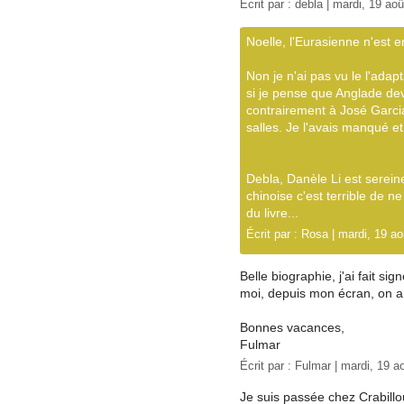
Écrit par :
debla
| mardi, 19 aoû
Noelle, l'Eurasienne n'est 
Non je n'ai pas vu le l'ada
si je pense que Anglade dev
contrairement à José Garcia 
salles. Je l'avais manqué et 
Debla, Danèle Li est sereine
chinoise c'est terrible de n
du livre...
Écrit par :
Rosa
| mardi, 19 ao
Belle biographie, j'ai fait si
moi, depuis mon écran, on 
Bonnes vacances,
Fulmar
Écrit par :
Fulmar
| mardi, 19 a
Je suis passée chez Crabillo