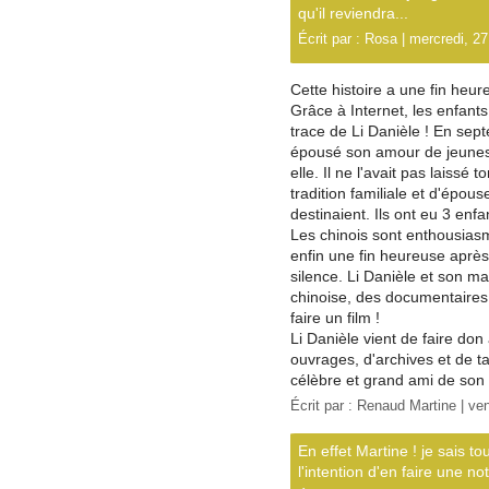
qu'il reviendra...
Écrit par :
Rosa
| mercredi, 27
Cette histoire a une fin heur
Grâce à Internet, les enfant
trace de Li Danièle ! En sep
épousé son amour de jeunes
elle. Il ne l'avait pas laissé
tradition familiale et d'épouse
destinaient. Ils ont eu 3 enfa
Les chinois sont enthousiasm
enfin une fin heureuse aprè
silence. Li Danièle et son mar
chinoise, des documentaires o
faire un film !
Li Danièle vient de faire do
ouvrages, d'archives et de t
célèbre et grand ami de son
Écrit par : Renaud Martine | ve
En effet Martine ! je sais tou
l'intention d'en faire une n