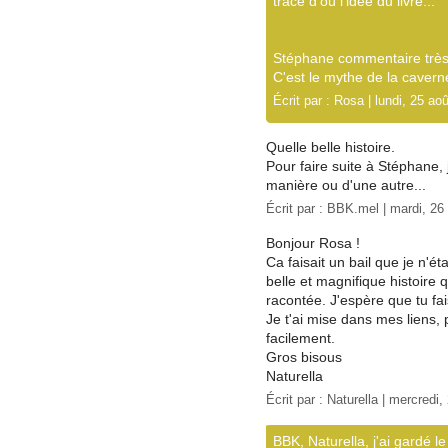
trace d'où l'idée du livre...
Stéphane commentaire très 
C'est le mythe de la cavern
Écrit par :
Rosa
| lundi, 25 ao
Quelle belle histoire.
Pour faire suite à Stéphane, 
manière ou d'une autre...
Écrit par :
BBK.mel
| mardi, 26
Bonjour Rosa !
Ca faisait un bail que je n'é
belle et magnifique histoire
racontée. J'espère que tu fai
Je t'ai mise dans mes liens, 
facilement.
Gros bisous
Naturella
Écrit par :
Naturella
| mercredi,
BBK, Naturella, j'ai gardé l