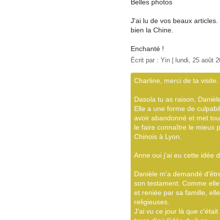
Belles photos
J'ai lu de vos beaux article
bien la Chine.
Enchanté !
Écrit par :
Yin
| lundi, 25 août 
Charline, merci de ta visite.
Dasola tu as raison, Danièle
Elle a une forme de culpabi
avoir abandonné et met tou
le faire connaître le mieux
Chinois à Lyon.
Anne oui j'ai eu cette idée 
Danièle m'a demandé d'être 
son testament. Comme elle e
et reniée par sa famille, 
religieuses.
J'ai vu ce jour là que c'étai