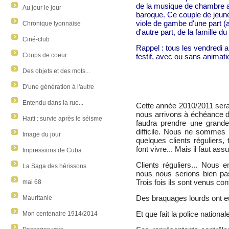
de la musique de chambre a
Au jour le jour
baroque. Ce couple de jeun
viole de gambe d'une part (
Chronique lyonnaise
d'autre part, de la famille du 
Ciné-club
Rappel : tous les vendredi a
Coups de coeur
festif, avec ou sans animati
Des objets et des mots...
D'une génération à l'autre
Entendu dans la rue...
Cette année 2010/2011 sera d
nous arrivons à échéance d'u
Haïti : survie après le séisme
faudra prendre une grande 
difficile. Nous ne sommes
Image du jour
quelques clients réguliers,
font vivre... Mais il faut ass
Impressions de Cuba
Clients réguliers... Nous 
La Saga des hérissons
nous nous serions bien pas
Trois fois ils sont venus con
mai 68
Des braquages lourds ont eu
Mauritanie
Et que fait la police national
Mon centenaire 1914/2014