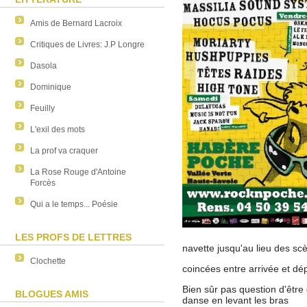
Amis de Bernard Lacroix
Critiques de Livres: J.P Longre
Dasola
Dominique
Feuilly
L'exil des mots
La prof va craquer
La Rose Rouge d'Antoine
Forcès
Qui a le temps... Poésie
LES PROFS DE LETTRES
navette jusqu'au lieu des sc
Clochette
coincées entre arrivée et dép
Bien sûr pas question d'être
BLOGUES AMIS
danse en levant les bras