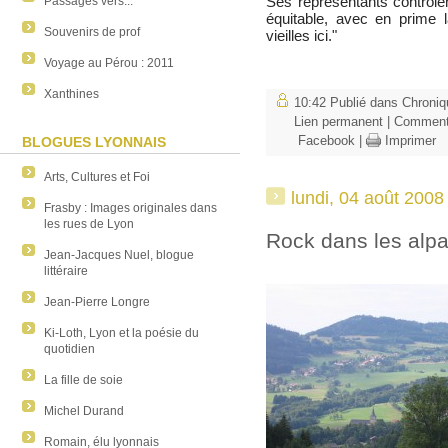
Ses représentants contrôle
Passages vers...
équitable, avec en prime l
Souvenirs de prof
vieilles ici."
Voyage au Pérou : 2011
Xanthines
10:42 Publié dans
Chroniq
Lien permanent
|
Commenta
Facebook
|
Imprimer
BLOGUES LYONNAIS
Arts, Cultures et Foi
lundi, 04 août 2008
Frasby : Images originales dans
les rues de Lyon
Rock dans les alp
Jean-Jacques Nuel, blogue
littéraire
Jean-Pierre Longre
Ki-Loth, Lyon et la poésie du
quotidien
La fille de soie
Michel Durand
Romain, élu lyonnais