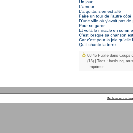
Un jour,
L'amour
L'a quitté, s'en est allé
Faire un tour de l'autre côté
D'une ville où y'avait pas de
Pour se garer
Et voilà le miracle en somme
C'est lorsque sa chanson es
Car c'est pour la joie qu'elle
Qu'il chante la terre.
08:45 Publié dans
Coups d
(13)
| Tags :
bashung
,
mus
Imprimer
Déclarer un contenu 