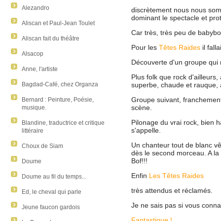
Alezandro
discrètement nous nous somme
dominant le spectacle et pro
Aliscan et Paul-Jean Toulet
Car très, très peu de babyb
Aliscan fait du théâtre
Pour les
Têtes Raides
il fall
Alsacop
Découverte d'un groupe qui m
Anne, l'artiste
Plus folk que rock d'ailleurs
superbe, chaude et rauque, 
Bagdad-Café, chez Organza
Groupe suivant, franchement j
Bernard : Peinture, Poésie,
scène.
musique.
Pilonage du vrai rock, bien h
Blandine, traductrice et critique
s'appelle.
littéraire
Un chanteur tout de blanc vê
Choux de Siam
dès le second morceau. A la 
Bof!!!
Doume
Enfin
Les Têtes Raides
Doume au fil du temps...
très attendus et réclamés.
Ed, le cheval qui parle
Je ne sais pas si vous conna
Jeune faucon gardois
Fantastique !