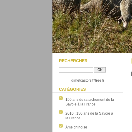
RECHERCHER
dimetcastors@free.fr
CATÉGORIES
150 ans du rattachement de la
Savoie à la France
2010 : 150 ans de la Savoie à
la France
Âme chinoise