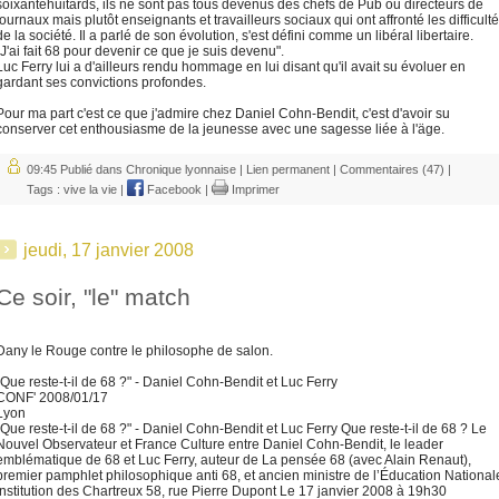
soixantehuitards, ils ne sont pas tous devenus des chefs de Pub ou directeurs de
journaux mais plutôt enseignants et travailleurs sociaux qui ont affronté les difficult
de la société. Il a parlé de son évolution, s'est défini comme un libéral libertaire.
"J'ai fait 68 pour devenir ce que je suis devenu".
Luc Ferry lui a d'ailleurs rendu hommage en lui disant qu'il avait su évoluer en
gardant ses convictions profondes.
Pour ma part c'est ce que j'admire chez Daniel Cohn-Bendit, c'est d'avoir su
conserver cet enthousiasme de la jeunesse avec une sagesse liée à l'äge.
09:45 Publié dans
Chronique lyonnaise
|
Lien permanent
|
Commentaires (47)
|
Tags :
vive la vie
|
Facebook
|
Imprimer
jeudi, 17 janvier 2008
Ce soir, "le" match
Dany le Rouge contre le philosophe de salon.
"Que reste-t-il de 68 ?" - Daniel Cohn-Bendit et Luc Ferry
CONF' 2008/01/17
Lyon
"Que reste-t-il de 68 ?" - Daniel Cohn-Bendit et Luc Ferry Que reste-t-il de 68 ? Le
Nouvel Observateur et France Culture entre Daniel Cohn-Bendit, le leader
emblématique de 68 et Luc Ferry, auteur de La pensée 68 (avec Alain Renaut),
premier pamphlet philosophique anti 68, et ancien ministre de l’Éducation National
Institution des Chartreux 58, rue Pierre Dupont Le 17 janvier 2008 à 19h30