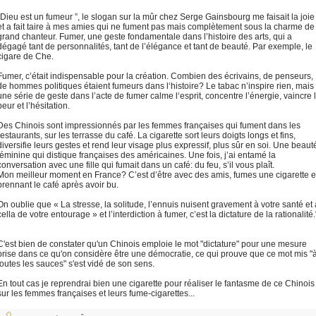
“Dieu est un fumeur ”, le slogan sur la mûr chez Serge Gainsbourg me faisait la joie
et a fait taire à mes amies qui ne fument pas mais complètement sous la charme de
grand chanteur. Fumer, une geste fondamentale dans l’histoire des arts, qui a
dégagé tant de personnalités, tant de l’élégance et tant de beauté. Par exemple, le
cigare de Che.
Fumer, c’était indispensable pour la création. Combien des écrivains, de penseurs,
de hommes politiques étaient fumeurs dans l‘histoire? Le tabac n’inspire rien, mais
une série de geste dans l’acte de fumer calme l‘esprit, concentre l’énergie, vaincre 
peur et l’hésitation.
Des Chinois sont impressionnés par les femmes françaises qui fument dans les
restaurants, sur les terrasse du café. La cigarette sort leurs doigts longs et fins,
diversifie leurs gestes et rend leur visage plus expressif, plus sûr en soi. Une beaut
féminine qui distique françaises des américaines. Une fois, j’ai entamé la
conversation avec une fille qui fumait dans un café: du feu, s’il vous plaît.
Mon meilleur moment en France? C’est d’être avec des amis, fumes une cigarette 
prennant le café après avoir bu.
On oublie que « La stresse, la solitude, l’ennuis nuisent gravement à votre santé et 
cella de votre entourage » et l’interdiction à fumer, c’est la dictature de la rationalité.
C'est bien de constater qu'un Chinois emploie le mot "dictature" pour une mesure
prise dans ce qu'on considère être une démocratie, ce qui prouve que ce mot mis "
toutes les sauces" s'est vidé de son sens.
En tout cas je reprendrai bien une cigarette pour réaliser le fantasme de ce Chinois
sur les femmes françaises et leurs fume-cigarettes...