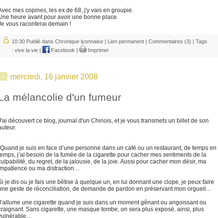
Avec mes copines, les ex de 68, j'y vais en groupie.
Une heure avant pour avoir une bonne place.
Je vous raconterai demain !
10:30 Publié dans
Chronique lyonnaise
|
Lien permanent
|
Commentaires (3)
| Tags
:
vive la vie
|
Facebook
|
Imprimer
mercredi, 16 janvier 2008
La mélancolie d'un fumeur
J'ai découvert ce blog, journal d'un Chinois, et je vous transmets un billet de son
auteur.
"Quand je suis en face d’une personne dans un café ou un restaurant, de temps en
temps, j’ai besoin de la fumée de la cigarette pour cacher mes sentiments de la
culpabilité, du regret, de la jalousie, de la joie. Aussi pour cacher mon désir, ma
impatience ou ma distraction…
Si je dis ou je fais une bêtise à quelque un, en lui donnant une clope, je peux faire
une geste de réconciliation, de demande de pardon en préservant mon orgueil…
J’allume une cigarette quand je suis dans un moment gênant ou angoissant ou
craignant. Sans cigarette, une masque tombe, on sera plus exposé, ainsi, plus
vulnérable…