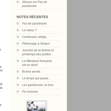
Aliscan
sur
Pas de
passéisme
NOTES RÉCENTES
Pas de passéisme
Le retour ?
Centenaire oblige...
Pélerinage à Verdun
s
Journée de la femme et
printemps des poètes
La littérature française
est en deuil
es
es
Bonne année
Le temps qui passe...
nt
Les gardiennes, le livre
au
)
Fin d'année
ir