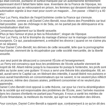
qui était coincée, puritaine et surtout marquée par un autoritarisme terriblement
oppressant dont il fallait faire table rase. Inventaire de la France de l'époque, les
homosexuels qui se retrouvaient en prison, les femmes qui devaient demander une
autorisation signée à leur mari pour ouvrir un magasin... J'en passe : c'était il y a 40
ans !
Pour Luc Ferry, réaction de l'esprit bohème contre la France qui s'ennuie.
En revanche, comme a dit Daniel Cohn-Bendit, nous étions des Prométhés car tout
était possible : pas de chômage ni de Sida, on ne parlait pas de délinquance et la
mondialisation était loin.
Consensus également sur la liberté sexuelle.
"Plus je fais l'amour et plus je fais la Révolution", slogan de l'époque.
Pour Luc Ferry, ce fut le triomphe du mariage d'amour sur le mariage conventionnel
bourgeois. Ce qui, paradoxalement, a entraîné les divorce ( quand on ne s'aime pl
on se sépare).
Pour Daniel Cohn-Bendit, les dérives de cette sexualité, telle que la pornographie
marchande, viennent de la récupération par cette société mercantile, de la liberté
sexuelle.
Leur seul point de désaccord a concerné l'École et l'enseignement.
Luc Ferry est convaincu que tous les problèmes de l'école actuelle viennent de
l'esprit de 68. Allant même jusqu'à la mauvaise foi puisqu'à l'entendre, les profs son
allés au lycée avec une guitare ! Il nous a servi une théorie très alambiquée. 68, en
fait, aurait servi le Capital car, en libérant des interdits, il aurait libéré nos pulsions e
nous aurait transformés en consommateurs qui ne savent, ni ne veulent plus réfléchi
Les jeunes, même des classes aisées, préfèrent consommer et ne veulent plus
apprendre.
Daniel Cohn-Bendit s'est opposé à cette théorie, car pour lui c'est la désintégration
de la société qui est responsable des problèmes de l'École, avec l'arrivée massive
dans les classes d'enfants ne parlant pas Français. Il nous a vanté les mérites de
l'École finlandaise, la meilleure du monde, qui agit sur la motivation des élèves.
Pour conclure, Daniel Cohn-Bendit a rappelé que, contrairement à ce qu'on dit des