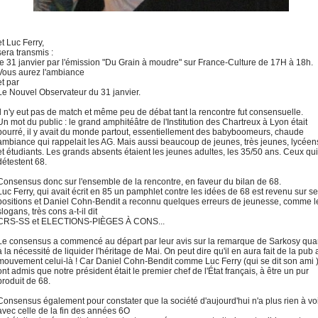
et Luc Ferry,
sera transmis :
le 31 janvier par l'émission "Du Grain à moudre" sur France-Culture de 17H à 18h.
Vous aurez l'ambiance
et par
Le Nouvel Observateur du 31 janvier.
Il n'y eut pas de match et même peu de débat tant la rencontre fut consensuelle.
Un mot du public : le grand amphitéâtre de l'Institution des Chartreux à Lyon était
bourré, il y avait du monde partout, essentiellement des babyboomeurs, chaude
ambiance qui rappelait les AG. Mais aussi beaucoup de jeunes, très jeunes, lycéen
et étudiants. Les grands absents étaient les jeunes adultes, les 35/50 ans. Ceux qui
détestent 68.
Consensus donc sur l'ensemble de la rencontre, en faveur du bilan de 68.
Luc Ferry, qui avait écrit en 85 un pamphlet contre les idées de 68 est revenu sur s
positions et Daniel Cohn-Bendit a reconnu quelques erreurs de jeunesse, comme l
slogans, très cons a-t-il dit
CRS-SS et ELECTIONS-PIÈGES À CONS...
Le consensus a commencé au départ par leur avis sur la remarque de Sarkosy qua
à la nécessité de liquider l'héritage de Mai. On peut dire qu'il en aura fait de la pub 
mouvement celui-là ! Car Daniel Cohn-Bendit comme Luc Ferry (qui se dit son ami 
ont admis que notre président était le premier chef de l'État français, à être un pur
produit de 68.
Consensus également pour constater que la société d'aujourd'hui n'a plus rien à vo
avec celle de la fin des années 6O