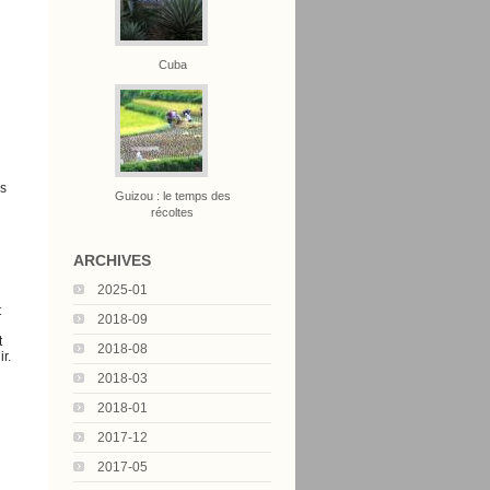
Cuba
us
Guizou : le temps des
récoltes
ARCHIVES
2025-01
t
2018-09
t
2018-08
r.
2018-03
2018-01
2017-12
2017-05