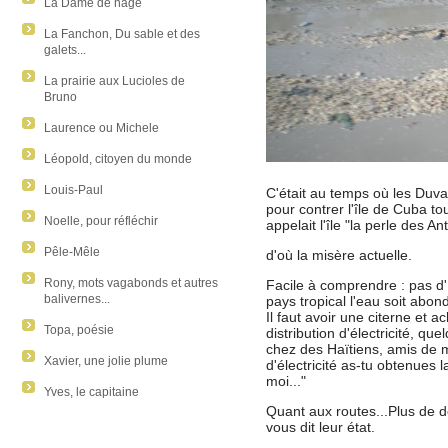
La Dame de nage
La Fanchon, Du sable et des
galets...
La prairie aux Lucioles de
Bruno
Laurence ou Michele
Léopold, citoyen du monde
Louis-Paul
C'était au temps où les Duval
pour contrer l'île de Cuba to
Noelle, pour réfléchir
appelait l'île "la perle des 
Pêle-Mêle
d'où la misère actuelle.
Rony, mots vagabonds et autres
Facile à comprendre : pas d'
balivernes...
pays tropical l'eau soit abond
Il faut avoir une citerne et 
Topa, poésie
distribution d'électricité, qu
chez des Haïtiens, amis de 
Xavier, une jolie plume
d'électricité as-tu obtenues 
moi..."
Yves, le capitaine
Quant aux routes...Plus de d
vous dit leur état.