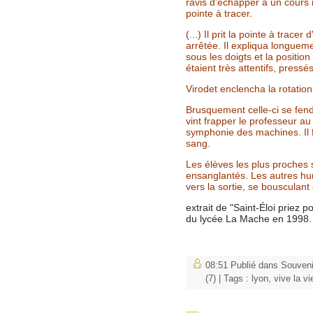
ravis d'échapper à un cours 
pointe à tracer.
(...) Il prit la pointe à trace
arrêtée. Il expliqua longuem
sous les doigts et la position
étaient très attentifs, press
Virodet enclencha la rotation
Brusquement celle-ci se fendi
vint frapper le professeur au
symphonie des machines. Il fu
sang.
Les élèves les plus proches 
ensanglantés. Les autres hurla
vers la sortie, se bousculant
extrait de "Saint-Éloi priez p
du lycée La Mache en 1998.
08:51 Publié dans
Souveni
(7)
| Tags :
lyon
,
vive la vi