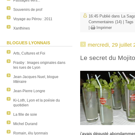
Passages vers...
Souvenirs de prof
16:45 Publié dans
La Saga
Voyage au Pérou : 2011
Commentaires (14)
| Tags
|
Imprimer
Xanthines
BLOGUES LYONNAIS
mercredi, 29 juillet
Arts, Cultures et Foi
Le secret du Mojit
Frasby : Images originales dans
les rues de Lyon
Jean-Jacques Nuel, blogue
littéraire
Jean-Pierre Longre
Ki-Loth, Lyon et la poésie du
quotidien
La fille de soie
Michel Durand
j'avais dégusté abondamment,
Romain, élu lyonnais