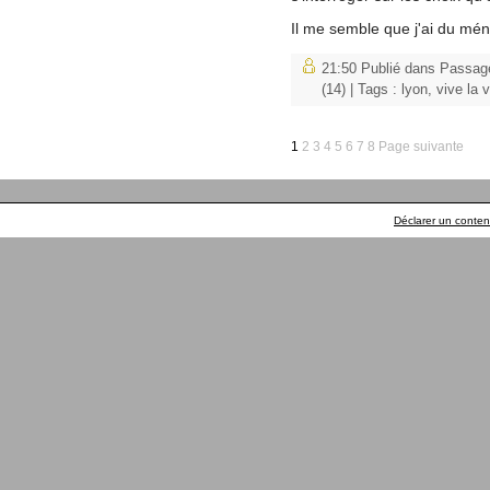
Il me semble que j'ai du mén
21:50 Publié dans
Passage
(14)
| Tags :
lyon
,
vive la v
1
2
3
4
5
6
7
8
Page suivante
Déclarer un contenu 