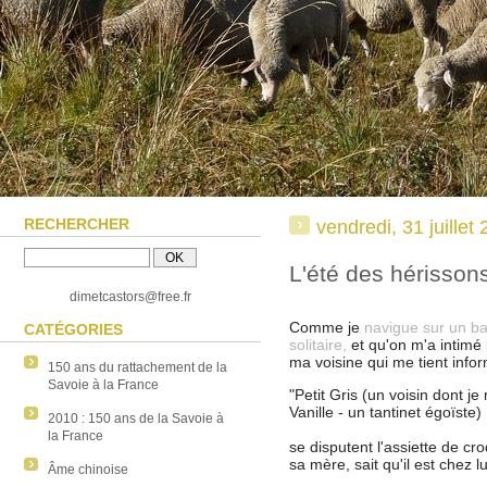
RECHERCHER
vendredi, 31 juillet
L'été des hérisson
dimetcastors@free.fr
Comme je
navigue sur un ba
CATÉGORIES
solitaire,
et qu'on m'a intimé l
ma voisine qui me tient info
150 ans du rattachement de la
Savoie à la France
"Petit Gris (un voisin dont j
Vanille - un tantinet égoïste)
2010 : 150 ans de la Savoie à
la France
se disputent l'assiette de c
sa mère, sait qu'il est chez l
Âme chinoise