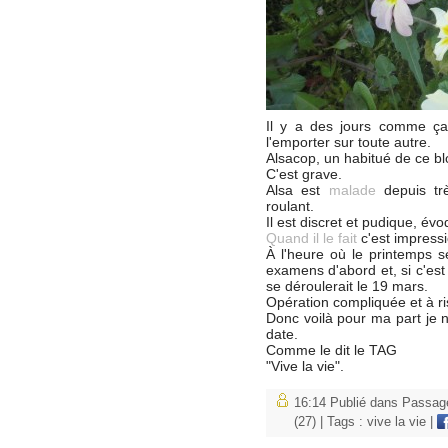
Il y a des jours comme ça
l'emporter sur toute autre.
Alsacop, un habitué de ce bl
C'est grave.
Alsa est
malade
depuis t
roulant.
Il est discret et pudique, év
Quand il le fait
c'est impress
À l'heure où le printemps se
examens d'abord et, si c'est
se déroulerait le 19 mars.
Opération compliquée et à r
Donc voilà pour ma part je n
date.
Comme le dit le TAG
"Vive la vie".
16:14 Publié dans
Passage
(27)
| Tags :
vive la vie
|