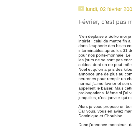
lundi, 02 février 20
Février, c'est pas 
N'en déplaise à Solko moi j
intérêt : celui de mettre fin 
dans l'euphorie des bises con
interminables après les 31 
pour nos porte-monnaie. Le mo
les jours ne se sont pas enc
soldes, dont on ne peut mêm
Noël et qu'on a pris des kil
annonce une de plus au compt
neurones pour remplir un c
normal j'aime février et son 
appellent le baiser. Mais cet
prolongations. Même si j'ai v
jonquilles, c'est janvier qui n
Alors je vous propose un bo
Car vous, vous en aviez marre
Dominique et Choubine...
Donc j'annonce monsieur...de