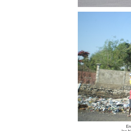
En
les 