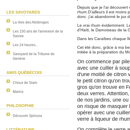
Depuis que je l'ai découvert 
rhum.D'ailleurs il est moins p
LES SAVOYARDS
donc j'ai abandonné le jus de
La Voix des Allobroges
Le vrai rhum évidemment. L
d'Haïti, le Damoiseau de la 
Les 150 ans de l'annexion de la
Savoie
Dans les Caraïbes chaque île
Les 24 heures...
Cet été donc, grâce à ma bel
initiée à la préparation du Mo
Savoyard de la Tribune de
Genève
On commence par piler
avec une cuiller à sou
AMIS QUÉBÉCOIS
d'une moitié de citron v
le petit citron qu'on tr
Choux de Siam
gros qu'on trouve en F
Marico
deux verres. Attention,
de nos jardins, une ou 
on risque de masquer l
PHILOSOPHIE
opérer avec une cuille
Découvrir Spinoza
verre à liqueur de rhum
On complète le verre 
LITTÉRATURE