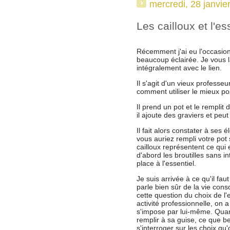
mercredi, 28 janvie
Les cailloux et l'es
Récemment j'ai eu l'occasio
beaucoup éclairée. Je vous l
intégralement avec le lien.
Il s'agit d'un vieux professe
comment utiliser le mieux po
Il prend un pot et le remplit 
il ajoute des graviers et peu
Il fait alors constater à ses
vous auriez rempli votre pot 
cailloux représentent ce qui 
d'abord les broutilles sans in
place à l'essentiel.
Je suis arrivée à ce qu'il fau
parle bien sûr de la vie con
cette question du choix de l
activité professionnelle, on a
s'impose par lui-même. Quand
remplir à sa guise, ce que b
s'interroger sur les choix q