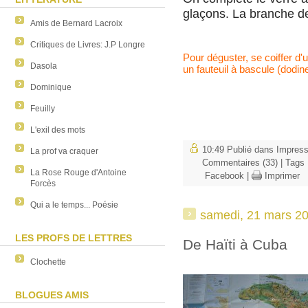
glaçons. La branche d
Amis de Bernard Lacroix
Critiques de Livres: J.P Longre
Pour déguster, se coiffer d'
Dasola
un fauteuil à bascule (dodin
Dominique
Feuilly
L'exil des mots
10:49 Publié dans
Impress
La prof va craquer
Commentaires (33)
| Tags
La Rose Rouge d'Antoine
Facebook
|
Imprimer
Forcès
Qui a le temps... Poésie
samedi, 21 mars 2
LES PROFS DE LETTRES
De Haïti à Cuba
Clochette
BLOGUES AMIS