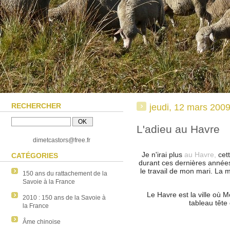
RECHERCHER
jeudi, 12 mars 200
L'adieu au Havre
dimetcastors@free.fr
Je n'irai plus
au Havre,
cett
CATÉGORIES
durant ces dernières années.
le travail de mon mari. La m
150 ans du rattachement de la
Savoie à la France
Le Havre est la ville où M
2010 : 150 ans de la Savoie à
tableau tête 
la France
Âme chinoise