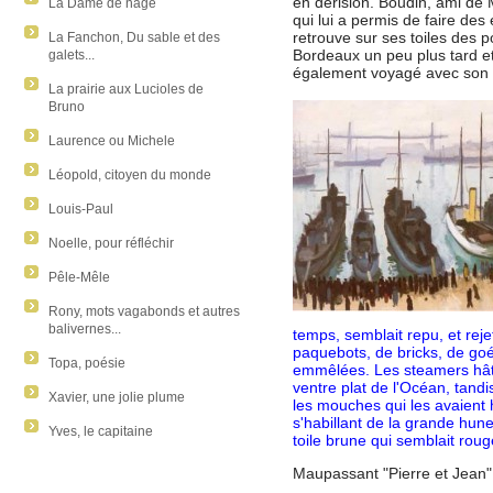
en dérision. Boudin, ami de M
La Dame de nage
qui lui a permis de faire de
retrouve sur ses toiles des p
La Fanchon, Du sable et des
Bordeaux un peu plus tard et
galets...
également voyagé avec son p
La prairie aux Lucioles de
Bruno
Laurence ou Michele
Léopold, citoyen du monde
Louis-Paul
Noelle, pour réfléchir
Pêle-Mêle
Rony, mots vagabonds et autres
balivernes...
temps, semblait repu, et reje
paquebots, de bricks, de goé
Topa, poésie
emmêlées. Les steamers hâtif
ventre plat de l'Océan, tand
Xavier, une jolie plume
les mouches qui les avaient 
s'habillant de la grande hune
Yves, le capitaine
toile brune qui semblait roug
Maupassant "Pierre et Jean"