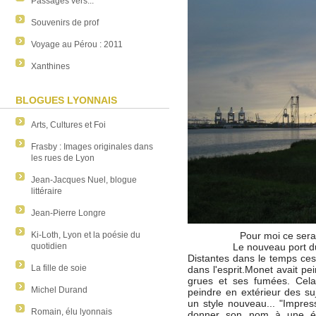
Passages vers...
Souvenirs de prof
Voyage au Pérou : 2011
Xanthines
BLOGUES LYONNAIS
Arts, Cultures et Foi
Frasby : Images originales dans
les rues de Lyon
Jean-Jacques Nuel, blogue
littéraire
Jean-Pierre Longre
Pour moi ce sera
Ki-Loth, Lyon et la poésie du
Le nouveau port d
quotidien
Distantes dans le temps ce
La fille de soie
dans l'esprit.Monet avait pei
grues et ses fumées. Cela 
Michel Durand
peindre en extérieur des su
un style nouveau... "Impres
Romain, élu lyonnais
donner son nom à une éco