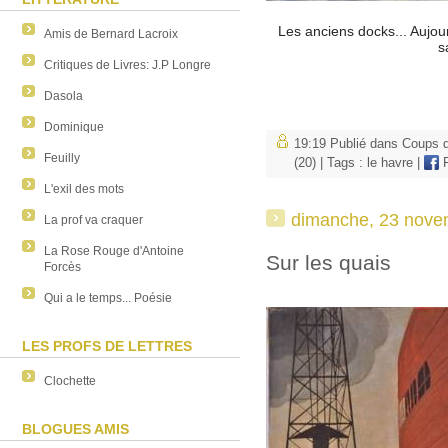
Les anciens docks... Aujour
Amis de Bernard Lacroix
s
Critiques de Livres: J.P Longre
Dasola
Dominique
19:19 Publié dans
Coups d
Feuilly
(20)
| Tags :
le havre
|
F
L'exil des mots
dimanche, 23 nove
La prof va craquer
La Rose Rouge d'Antoine
Sur les quais
Forcès
Qui a le temps... Poésie
LES PROFS DE LETTRES
Clochette
BLOGUES AMIS