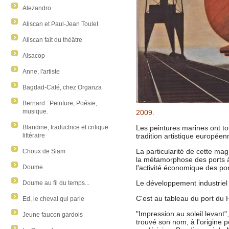
Alezandro
Aliscan et Paul-Jean Toulet
Aliscan fait du théâtre
Alsacop
Anne, l'artiste
Bagdad-Café, chez Organza
Bernard : Peinture, Poésie,
musique.
2009.
Blandine, traductrice et critique
Les peintures marines ont to
littéraire
tradition artistique européen
La particularité de cette mag
Choux de Siam
la métamorphose des ports à l
Doume
l'activité économique des p
Le développement industriel 
Doume au fil du temps...
C'est au tableau du port du 
Ed, le cheval qui parle
"Impression au soleil levant"
Jeune faucon gardois
trouvé son nom, à l'origine pé