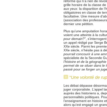
réforme qui n’a rien de révo
grille horaire de la classe 
aux yeux: la disparition de l
obligatoires en classe de term
facultative. Une mesure d’a
(association des professeurs 
dernier une pétition.
Plus qu’une amputation horai
voient une atteinte à la cultu
pour demain
?", s’interrogent
un appel rédigé par Serge Ber
XXe siècle. Parmi les premier
XXe siècle, n’hésite pas à d
pourrait concourir à une am
spécialiste de la Seconde Gu
l’histoire et de la géographie 
permet de se situer dans le 
passé pour se forger un jug
"
Une volonté de rup
Les débat dépasse désormai
juger corporatiste. L’appel l
auprès des historiens a, depu
personnalités politiques. Pou
l’enseignement en histoire e
alors qu’est engagé un grand 