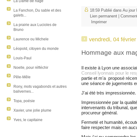
La Dame de nage
La Fanchon, Du sable et des
18:59 Publié dans
Au jour 
galets...
Lien permanent
|
Commenta
Imprimer
La prairie aux Lucioles de
Bruno
vendredi, 04 févrie
Laurence ou Michele
Léopold, citoyen du monde
Hommage aux magi
Louis-Paul
Il existe à Lyon une associa
Noelle, pour réfléchir
Conseil lyonnais pour le res
Pêle-Mêle
partie et m'a proposé réce
une séance de jugements e
Rony, mots vagabonds et autres
balivernes...
J'ai été très impressionnée.
Topa, poésie
Impressionnée par la qualité
intervenants du tribunal, que
Xavier, une jolie plume
procureur général.
Yves, le capitaine
Fermeté et humanité, écoute e
faire respecter mais en auc
Mais j'ai pu comprendre le