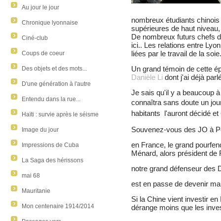
Au jour le jour
nombreux étudiants chinois
Chronique lyonnaise
supérieures de haut niveau, 
De nombreux futurs chefs de
Ciné-club
ici.. Les relations entre Lyo
liées par le travail de la soie
Coups de coeur
Un grand témoin de cette ép
Des objets et des mots...
Danièle Li
dont j'ai déjà parl
D'une génération à l'autre
Je sais qu'il y a beaucoup à
Entendu dans la rue...
connaîtra sans doute un jou
habitants l'auront décidé et
Haïti : survie après le séisme
Souvenez-vous des JO à P
Image du jour
en France, le grand pourfend
Impressions de Cuba
Ménard, alors président de 
La Saga des hérissons
notre grand défenseur des 
mai 68
est en passe de devenir mair
Mauritanie
Si la Chine vient investir en
Mon centenaire 1914/2014
dérange moins que les inve