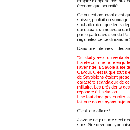
Empire n'apporta pas aux n
économique souhaité.
Ce qui est amusant c'est que
suisse, publiait un sondag
souhaiteraient que leurs dé
constituant un nouveau cant
par le parti savoisien de
Pat
régionales de ce dimanche 
Dans une interview il déclar
"S'il doit y avoir un véritab
Il a été commémoré en juil
l'avenir de la Savoie a été d
Cavour. C'est là que tout s'
de Savoisiens étaient prése
caractère scandaleux de cet
militaire. Les présidents d
répondre à l'invitation...
Il ne faut donc pas oublier 
fait que nous soyons aujourd
C'est leur affaire !
J'avoue ne plus me sentir c
sans être devenue lyonnaise 