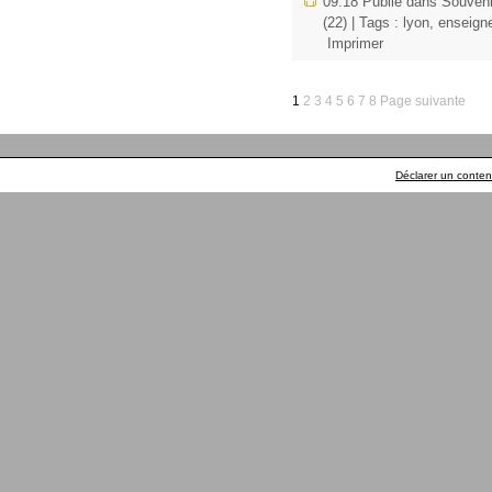
09:18 Publié dans
Souveni
(22)
| Tags :
lyon
,
enseign
Imprimer
1
2
3
4
5
6
7
8
Page suivante
Déclarer un contenu 