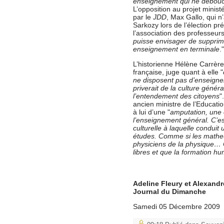
enseignement qui ne débouch
L’opposition au projet ministé
par le
JDD
, Max Gallo, qui n
Sarkozy lors de l’élection pr
l’association des professeurs 
puisse envisager de supprime
enseignement en terminale
."
L’historienne Hélène Carrèr
française, juge quant à elle "
ne disposent pas d’enseignem
priverait de la culture génér
l’entendement des citoyens
"
ancien ministre de l’Educatio
à lui d’une "
amputation, une o
l’enseignement général. C’es
culturelle à laquelle conduit
études. Comme si les matheu
physiciens de la physique… O
libres et que la formation h
Adeline Fleury et Alexandr
Journal du Dimanche
Samedi 05 Décembre 2009