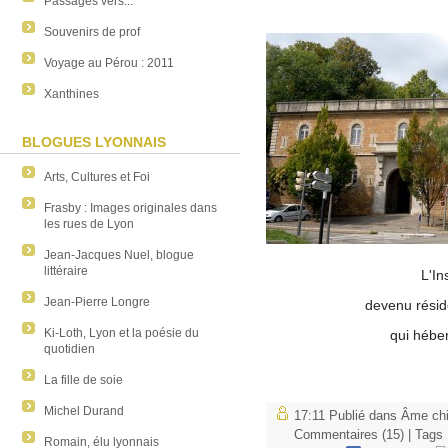
Passages vers...
Souvenirs de prof
Voyage au Pérou : 2011
Xanthines
BLOGUES LYONNAIS
Arts, Cultures et Foi
Frasby : Images originales dans
les rues de Lyon
Jean-Jacques Nuel, blogue
littéraire
L'In
Jean-Pierre Longre
devenu réside
Ki-Loth, Lyon et la poésie du
qui hébe
quotidien
La fille de soie
Michel Durand
17:11 Publié dans
Âme chi
Commentaires (15)
| Tags
Romain, élu lyonnais