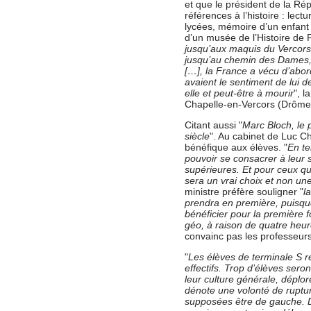
et que le président de la Rép
références à l’histoire : lec
lycées, mémoire d’un enfant 
d’un musée de l’Histoire de
jusqu’aux maquis du Vercors
jusqu’au chemin des Dames, d
[…], la France a vécu d’abord
avaient le sentiment de lui de
elle et peut-être à mourir
", l
Chapelle-en-Vercors (Drôme
Citant aussi "
Marc Bloch, le 
siècle
". Au cabinet de Luc C
bénéfique aux élèves. "
En te
pouvoir se consacrer à leur 
supérieures. Et pour ceux qui
sera un vrai choix et non u
ministre préfère souligner "
l
prendra en première, puisque
bénéficier pour la première 
géo, à raison de quatre heu
convainc pas les professeurs
"
Les élèves de terminale S r
effectifs. Trop d’élèves ser
leur culture générale, déplo
dénote une volonté de ruptu
supposées être de gauche. Dan