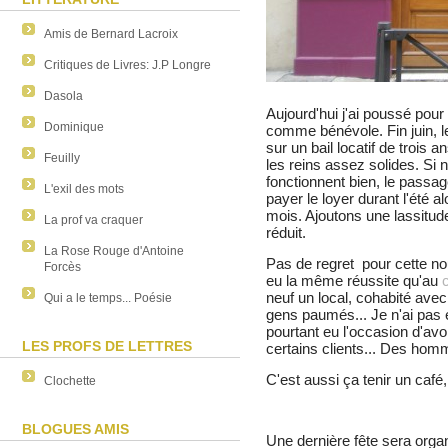
Amis de Bernard Lacroix
Critiques de Livres: J.P Longre
Dasola
Aujourd'hui j'ai poussé pour 
Dominique
comme bénévole. Fin juin, le b
sur un bail locatif de trois 
Feuilly
les reins assez solides. Si 
fonctionnent bien, le passage
L'exil des mots
payer le loyer durant l'été a
mois. Ajoutons une lassitud
La prof va craquer
réduit.
La Rose Rouge d'Antoine
Pas de regret pour cette no
Forcès
eu la même réussite qu'au
neuf un local, cohabité ave
Qui a le temps... Poésie
gens paumés... Je n'ai pas 
pourtant eu l'occasion d'avo
LES PROFS DE LETTRES
certains clients... Des hom
C'est aussi ça tenir un caf
Clochette
BLOGUES AMIS
Une dernière fête sera org