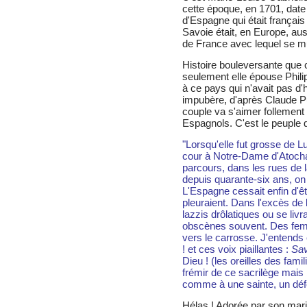
cette époque, en 1701, date à
d'Espagne qui était français 
Savoie était, en Europe, au
de France avec lequel se mult
Histoire bouleversante que c
seulement elle épouse Phili
à ce pays qui n'avait pas d'hé
impubère, d'après Claude P
couple va s'aimer follement
Espagnols. C'est le peuple q
"Lorsqu'elle fut grosse de Lu
cour à Notre-Dame d'Atocha
parcours, dans les rues de l
depuis quarante-six ans, on
L'Espagne cessait enfin d'
pleuraient. Dans l'excès de l
lazzis drôlatiques ou se liv
obscènes souvent. Des femme
vers le carrosse. J'entends
! et ces voix piaillantes :
Sav
Dieu ! (les oreilles des famil
frémir de ce sacrilège mais 
comme à une sainte, un déf
Hélas ! Adorée par son mari